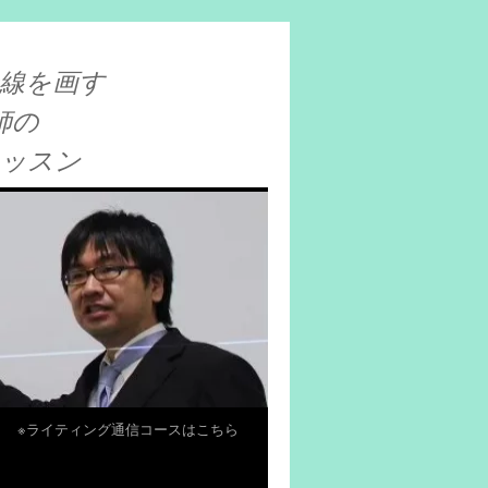
線を画す
師の
レッスン
※ライティング通信コースはこちら