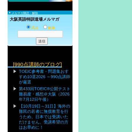
メルマガ購読・解除
大阪英語特訓道場メルマガ
購読
解除
[990点講師のブログ]
TOEIC参考書・問題集おす
すめ10選2026 ～990点講師
が厳選
第433回TOEIC®公開テスト
難易度・感想＠大阪（2026
年7月12日午後）
【10月19日～31日】海外の
難民の若者に無償教育を行
うため、日本では受講いた
だけません。受講希望の方
はお早めに！