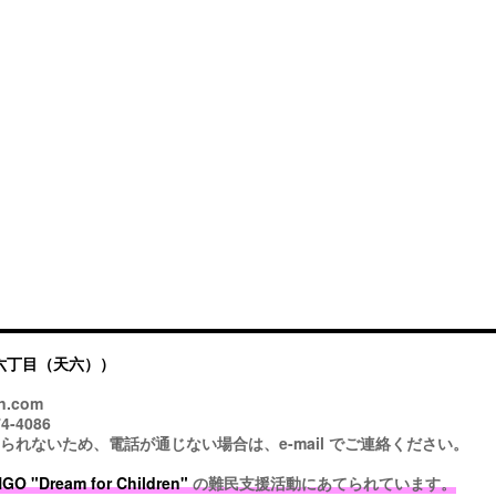
六丁目（天六））
n.com
4-4086
ないため、電話が通じない場合は、e-mail でご連絡ください。
 "Dream for Children"
の難民支援活動にあてられています。