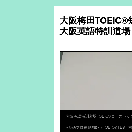
大阪梅田TOEIC
大阪英語特訓道場
大阪英語特訓道場TOEIC®コーストッ
コ
※英語プロ家庭教師（TOEIC®TES
ン