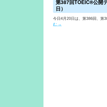
第387回TOEIC®公
日）
今日4月20日は、第386回、第
む
→