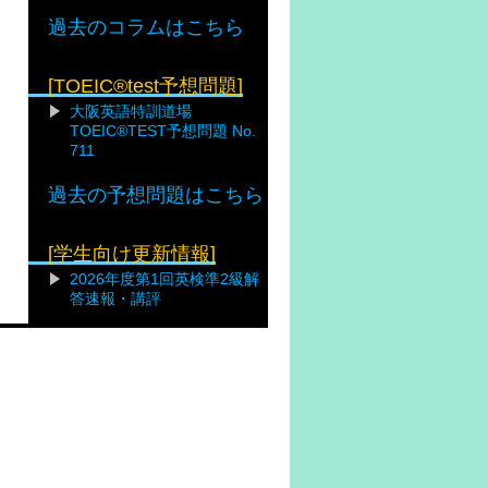
過去のコラムはこちら
[TOEIC®test予想問題]
大阪英語特訓道場
TOEIC®TEST予想問題 No.
711
過去の予想問題はこちら
[学生向け更新情報]
2026年度第1回英検準2級解
答速報・講評