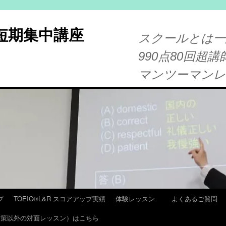
®短期集中講座
スクールとは一
990点80回超講
マンツーマン
プ
TOEIC®L&R スコアアップ実績
体験レッスン
よくあるご質問
T 対策以外の対面レッスン）はこちら