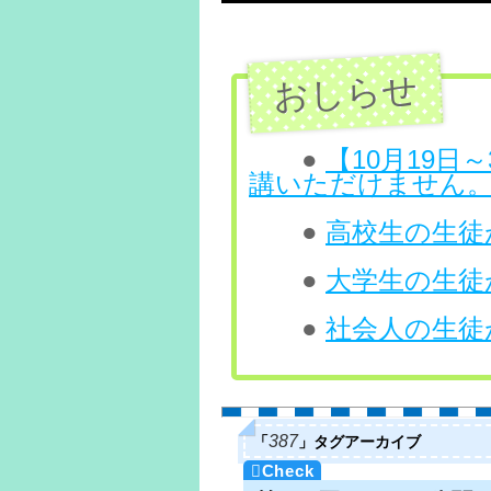
テ
ン
ツ
へ
●
【10月19
講いただけません
ス
●
高校生の生徒が
キ
ッ
●
大学生の生徒が
プ
●
社会人の生徒が
「
」タグアーカイブ
387