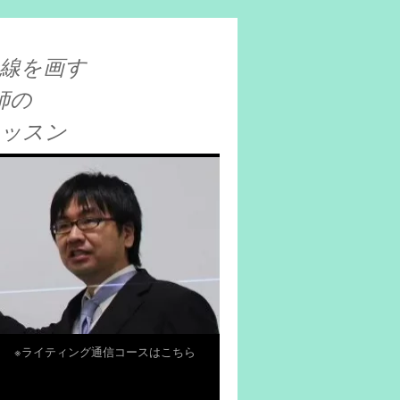
線を画す
師の
レッスン
※ライティング通信コースはこちら