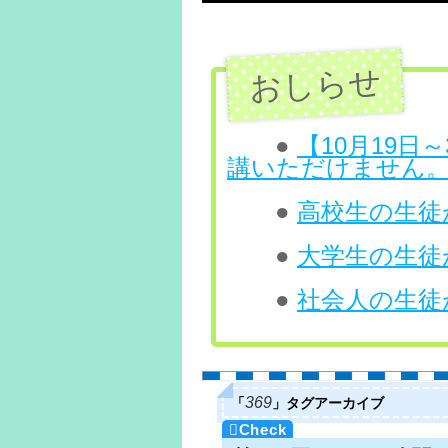
テ
ン
ツ
へ
●
【10月19
講いただけません
ス
●
高校生の生徒が
キ
ッ
●
大学生の生徒が
プ
●
社会人の生徒が
「
」タグアーカイブ
369