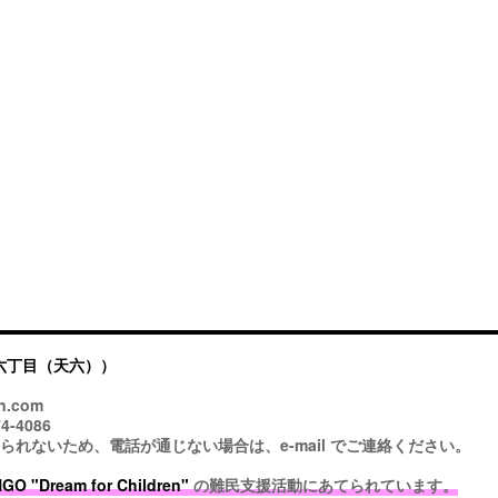
六丁目（天六））
n.com
4-4086
ないため、電話が通じない場合は、e-mail でご連絡ください。
 "Dream for Children"
の難民支援活動にあてられています。