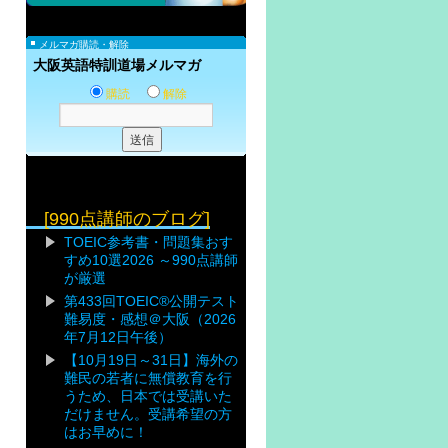
メルマガ購読・解除
大阪英語特訓道場メルマガ
購読
解除
[990点講師のブログ]
TOEIC参考書・問題集おす
すめ10選2026 ～990点講師
が厳選
第433回TOEIC®公開テスト
難易度・感想＠大阪（2026
年7月12日午後）
【10月19日～31日】海外の
難民の若者に無償教育を行
うため、日本では受講いた
だけません。受講希望の方
はお早めに！