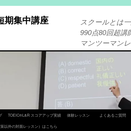
®短期集中講座
スクールとは一
990点80回超講
マンツーマン
プ
TOEIC®L&R スコアアップ実績
体験レッスン
よくあるご質問
T 対策以外の対面レッスン）はこちら