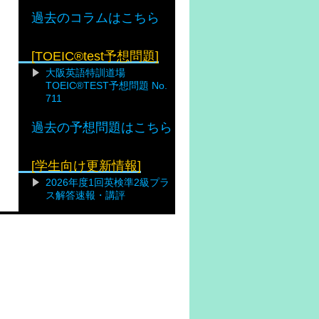
過去のコラムはこちら
[TOEIC®test予想問題]
大阪英語特訓道場
TOEIC®TEST予想問題 No.
711
過去の予想問題はこちら
[学生向け更新情報]
2026年度1回英検準2級プラ
ス解答速報・講評