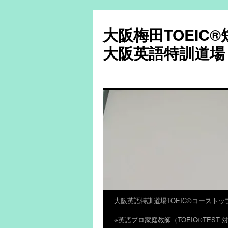
大阪梅田TOEIC
大阪英語特訓道場
大阪英語特訓道場TOEIC®コーストッ
コ
※英語プロ家庭教師（TOEIC®TES
ン