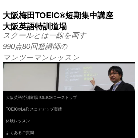
大阪梅田TOEIC®短期集中講座
大阪英語特訓道場
スクールとは一線を画す
990点80回超講師の
マンツーマンレッスン
大阪英語特訓道場TOEIC®コーストップ
コ
TOEIC®L&R スコアアップ実績
ン
体験レッスン
テ
よくあるご質問
ン