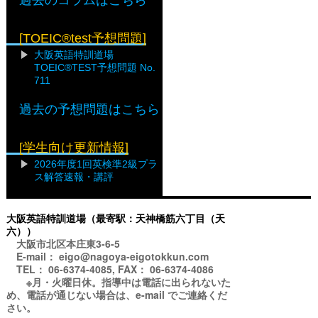
[TOEIC®test予想問題]
大阪英語特訓道場
TOEIC®TEST予想問題 No.
711
過去の予想問題はこちら
[学生向け更新情報]
2026年度1回英検準2級プラ
ス解答速報・講評
大阪英語特訓道場（最寄駅：天神橋筋六丁目（天
六））
大阪市北区本庄東3-6-5
E-mail： eigo@nagoya-eigotokkun.com
TEL： 06-6374-4085, FAX： 06-6374-4086
※月・火曜日休。指導中は電話に出られないた
め、電話が通じない場合は、e-mail でご連絡くだ
さい。