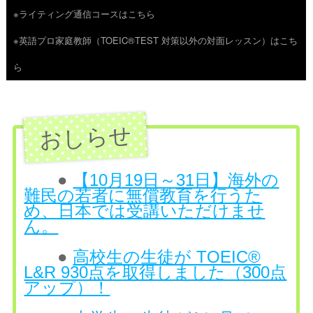
※ライティング通信コースはこちら
ツ
※英語プロ家庭教師（TOEIC®TEST 対策以外の対面レッスン）はこち
へ
ら
ス
キ
ッ
プ
●
【10月19日～31日】海外の
難民の若者に無償教育を行うた
め、日本では受講いただけませ
ん。
●
高校生の生徒が TOEIC®
L&R 930点を取得しました（300点
アップ）！