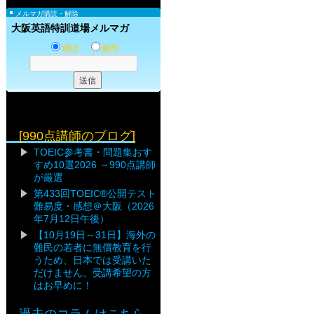
メルマガ購読・解除
大阪英語特訓道場メルマガ
購読
解除
[990点講師のブログ]
TOEIC参考書・問題集おす
すめ10選2026 ～990点講師
が厳選
第433回TOEIC®公開テスト
難易度・感想＠大阪（2026
年7月12日午後）
【10月19日～31日】海外の
難民の若者に無償教育を行
うため、日本では受講いた
だけません。受講希望の方
はお早めに！
過去のコラムはこちら