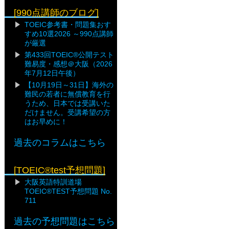
[990点講師のブログ]
TOEIC参考書・問題集おす
すめ10選2026 ～990点講師
が厳選
第433回TOEIC®公開テスト
難易度・感想＠大阪（2026
年7月12日午後）
【10月19日～31日】海外の
難民の若者に無償教育を行
うため、日本では受講いた
だけません。受講希望の方
はお早めに！
過去のコラムはこちら
[TOEIC®test予想問題]
大阪英語特訓道場
TOEIC®TEST予想問題 No.
711
過去の予想問題はこちら