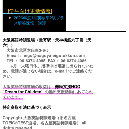
[学生向け更新情報]
2026年度1回英検準2級プラ
ス解答速報・講評
大阪英語特訓道場（最寄駅：天神橋筋六丁目（天
六））
大阪市北区本庄東3-6-5
E-mail： eigo@nagoya-eigotokkun.com
TEL： 06-6374-4085, FAX： 06-6374-4086
※月・火曜日休。指導中は電話に出られないた
め、電話が通じない場合は、e-mail でご連絡くだ
さい。
大阪英語特訓道場の収益は、
難民支援NGO
"Dream for Children"
の難民支援活動にあてられ
ています。
特定商取引法に基づく表示
Copyright
大阪英語特訓道場（旧名古屋
TOEIC®TEST道場、名古屋英語特訓道場）
all
rights reserved.