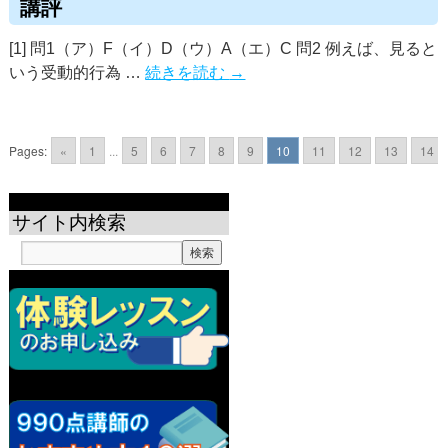
講評
[1] 問1（ア）F（イ）D（ウ）A（エ）C 問2 例えば、見ると
いう受動的行為 …
続きを読む
→
Pages:
«
1
...
5
6
7
8
9
10
11
12
13
14
サイト内検索