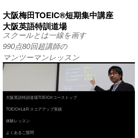
大阪梅田TOEIC®短期集中講座
大阪英語特訓道場
スクールとは一線を画す
990点80回超講師の
マンツーマンレッスン
大阪英語特訓道場TOEIC®コーストップ
コ
TOEIC®L&R スコアアップ実績
ン
体験レッスン
テ
よくあるご質問
ン