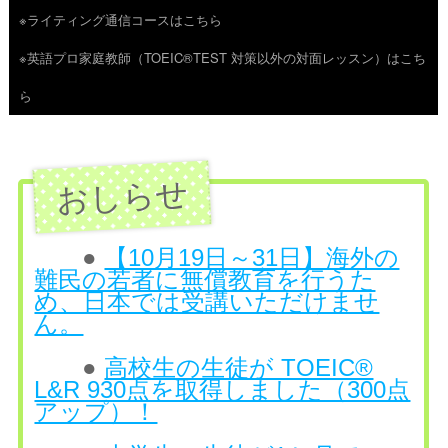
※ライティング通信コースはこちら
ツ
※英語プロ家庭教師（TOEIC®TEST 対策以外の対面レッスン）はこち
へ
ら
ス
キ
ッ
プ
●
【10月19日～31日】海外の
難民の若者に無償教育を行うた
め、日本では受講いただけませ
ん。
●
高校生の生徒が TOEIC®
L&R 930点を取得しました（300点
アップ）！