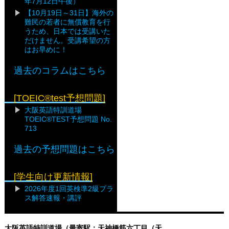
年7月12日午後）
【10月19日～31日】海外の
難民の若者に無償教育を行
うため、日本では受講いた
だけません。受講希望の方
はお早めに！
過去のコラムはこちら
[TOEIC®test予想問題]
大阪英語特訓道場
TOEIC®TEST予想問題 No.
713
過去の予想問題はこちら
[学生向け更新情報]
2026年度1回英検準2級プラ
ス解答速報・講評
大阪英語特訓道場（最寄駅：天神橋筋六丁目（天