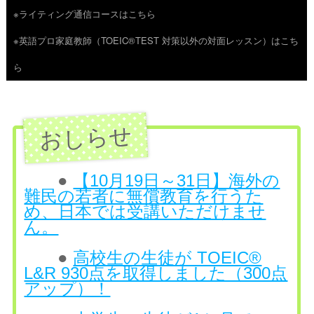
※ライティング通信コースはこちら
ツ
※英語プロ家庭教師（TOEIC®TEST 対策以外の対面レッスン）はこち
へ
ら
ス
キ
ッ
プ
●
【10月19日～31日】海外の
難民の若者に無償教育を行うた
め、日本では受講いただけませ
ん。
●
高校生の生徒が TOEIC®
L&R 930点を取得しました（300点
アップ）！