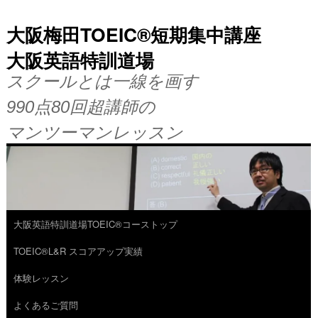
大阪梅田TOEIC®短期集中講座
大阪英語特訓道場
スクールとは一線を画す
990点80回超講師の
マンツーマンレッスン
大阪英語特訓道場TOEIC®コーストップ
コ
TOEIC®L&R スコアアップ実績
ン
体験レッスン
テ
よくあるご質問
ン