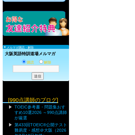
メルマガ購読・解除
大阪英語特訓道場メルマガ
購読
解除
[990点講師のブログ]
TOEIC参考書・問題集おす
すめ10選2026 ～990点講師
が厳選
第433回TOEIC®公開テスト
難易度・感想＠大阪（2026