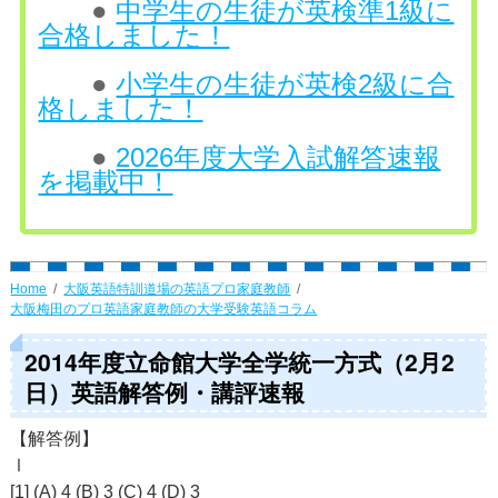
●
中学生の生徒が英検準1級に
合格しました！
●
小学生の生徒が英検2級に合
格しました！
●
2026年度大学入試解答速報
を掲載中！
Home
大阪英語特訓道場の英語プロ家庭教師
大阪梅田のプロ英語家庭教師の大学受験英語コラム
2014年度立命館大学全学統一方式（2月2
日）英語解答例・講評速報
【解答例】
Ⅰ
[1] (A) 4 (B) 3 (C) 4 (D) 3