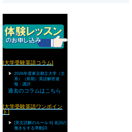
[大学受験英語コラム]
2026年度東京都立大学（文
系）（前期）英語解答速
報・講評
過去のコラムはこちら
[大学受験英語ワンポイン
ト]
[英文読解のルール 6] 名詞の
働きをする準動詞