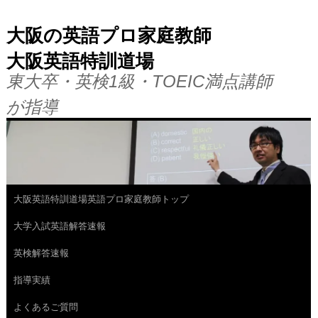
大阪の英語プロ家庭教師
大阪英語特訓道場
東大卒・英検1級・TOEIC満点講師
が指導
大阪英語特訓道場英語プロ家庭教師トップ
コ
大学入試英語解答速報
ン
英検解答速報
テ
指導実績
ン
よくあるご質問
ツ