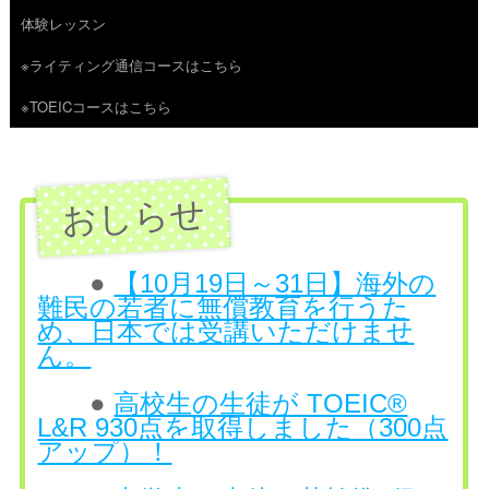
体験レッスン
へ
※ライティング通信コースはこちら
ス
※TOEICコースはこちら
キ
ッ
プ
●
【10月19日～31日】海外の
難民の若者に無償教育を行うた
め、日本では受講いただけませ
ん。
●
高校生の生徒が TOEIC®
L&R 930点を取得しました（300点
アップ）！