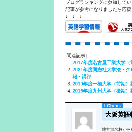
ブログランキングに参加してい
記事が参考になりましたら応援
↓ ↓ ↓
[関連記事]
2017年度名古屋工業大学
2021年度同志社大学法・
報・講評
2019年度一橋大学（前期
2016年度九州大学（後期
大阪英語
地方無名校から東