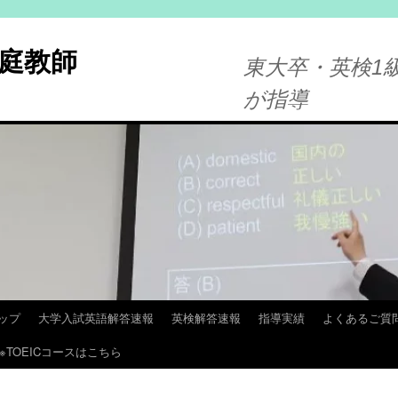
庭教師
東大卒・英検1級
が指導
ップ
大学入試英語解答速報
英検解答速報
指導実績
よくあるご質
※TOEICコースはこちら