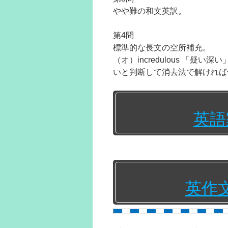
やや難の和文英訳。
第4問
標準的な長文の空所補充。
（オ）incredulous 「
いと判断して消去法で解ければ
英語
英作