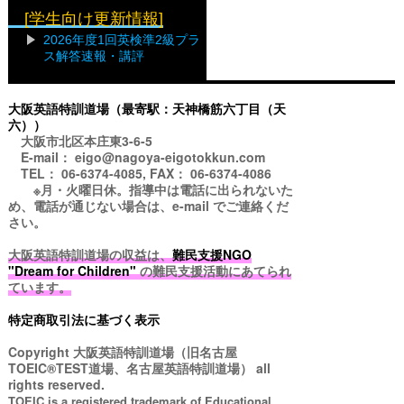
[学生向け更新情報]
2026年度1回英検準2級プラ
ス解答速報・講評
大阪英語特訓道場（最寄駅：天神橋筋六丁目（天
六））
大阪市北区本庄東3-6-5
E-mail： eigo@nagoya-eigotokkun.com
TEL： 06-6374-4085, FAX： 06-6374-4086
※月・火曜日休。指導中は電話に出られないた
め、電話が通じない場合は、e-mail でご連絡くだ
さい。
大阪英語特訓道場の収益は、
難民支援NGO
"Dream for Children"
の難民支援活動にあてられ
ています。
特定商取引法に基づく表示
Copyright
大阪英語特訓道場（旧名古屋
TOEIC®TEST道場、名古屋英語特訓道場）
all
rights reserved.
TOEIC is a registered trademark of Educational