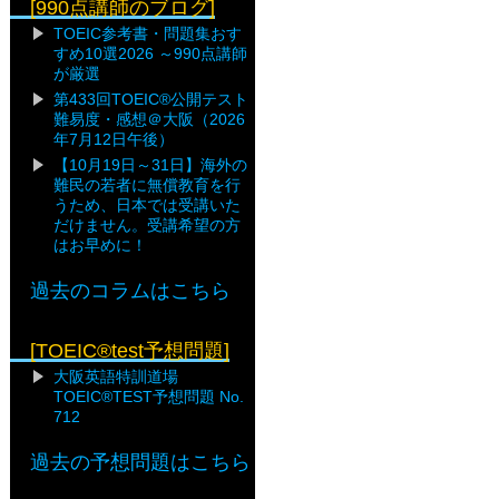
[990点講師のブログ]
TOEIC参考書・問題集おす
すめ10選2026 ～990点講師
が厳選
第433回TOEIC®公開テスト
難易度・感想＠大阪（2026
年7月12日午後）
【10月19日～31日】海外の
難民の若者に無償教育を行
うため、日本では受講いた
だけません。受講希望の方
はお早めに！
過去のコラムはこちら
[TOEIC®test予想問題]
大阪英語特訓道場
TOEIC®TEST予想問題 No.
712
過去の予想問題はこちら