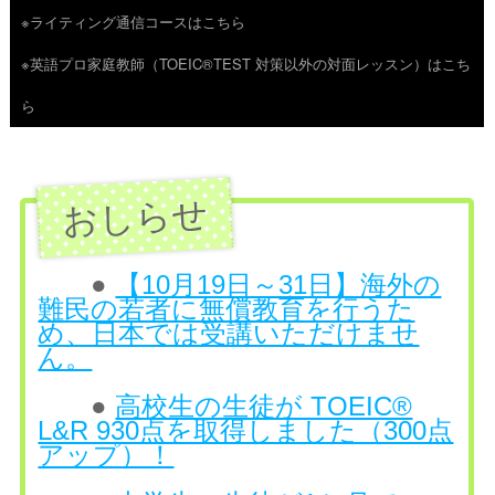
※ライティング通信コースはこちら
ツ
※英語プロ家庭教師（TOEIC®TEST 対策以外の対面レッスン）はこち
へ
ら
ス
キ
ッ
プ
●
【10月19日～31日】海外の
難民の若者に無償教育を行うた
め、日本では受講いただけませ
ん。
●
高校生の生徒が TOEIC®
L&R 930点を取得しました（300点
アップ）！