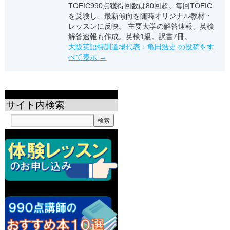
TOEIC990点獲得回数は80回超。毎回TOEIC
を受験し、最新傾向を随時オリジナル教材・
レッスンに反映。 主要大学の解答速報、英検
解答速報も作成。英検1級。訳書7冊。
大阪英語特訓道場代表：亀田浩史 の投稿をす
べて表示
→
サイト内検索