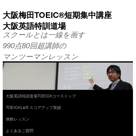
大阪梅田TOEIC®短期集中講座
大阪英語特訓道場
スクールとは一線を画す
990点80回超講師の
マンツーマンレッスン
大阪英語特訓道場TOEIC®コーストップ
コ
TOEIC®L&R スコアアップ実績
ン
体験レッスン
テ
よくあるご質問
ン