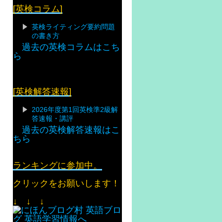
[英検コラム]
英検ライティング要約問題
の書き方
過去の英検コラムはこち
ら
[英検解答速報]
2026年度第1回英検準2級解
答速報・講評
過去の英検解答速報はこ
ちら
ランキングに参加中。
クリックをお願いします！
↓ ↓ ↓