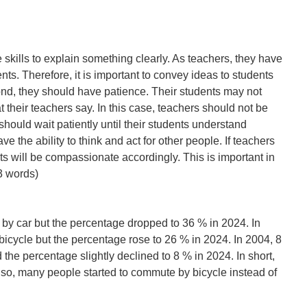
e skills to explain something clearly. As teachers, they have
nts. Therefore, it is important to convey ideas to students
nd, they should have patience. Their students may not
t their teachers say. In this case, teachers should not be
should wait patiently until their students understand
e the ability to think and act for other people. If teachers
s will be compassionate accordingly. This is important in
03 words)
 by car but the percentage dropped to 36 % in 2024. In
bicycle but the percentage rose to 26 % in 2024. In 2004, 8
 the percentage slightly declined to 8 % in 2024. In short,
Also, many people started to commute by bicycle instead of