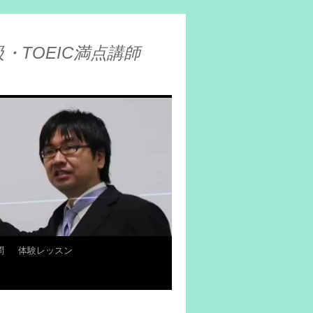
・TOEIC満点講師
問
体験レッスン