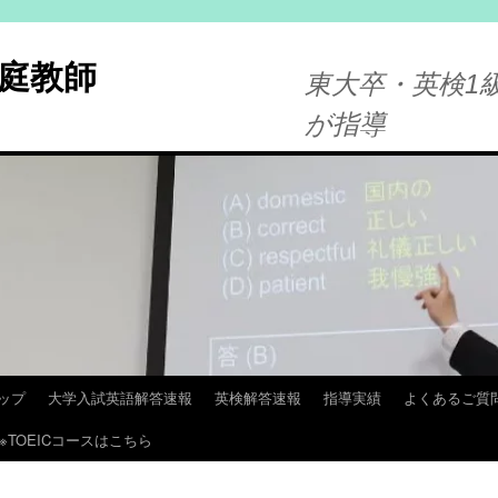
庭教師
東大卒・英検1級
が指導
ップ
大学入試英語解答速報
英検解答速報
指導実績
よくあるご質
※TOEICコースはこちら