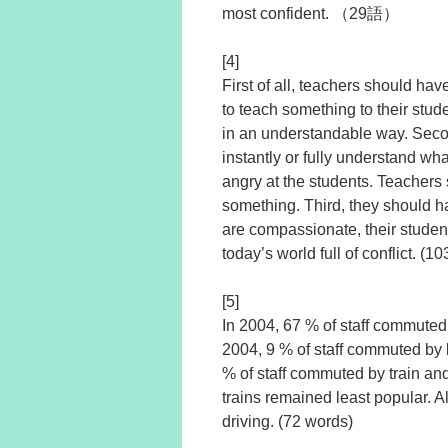
most confident. （29語）
[4]
First of all, teachers should hav
to teach something to their stude
in an understandable way. Seco
instantly or fully understand wha
angry at the students. Teachers 
something. Third, they should hav
are compassionate, their student
today’s world full of conflict. (1
[5]
In 2004, 67 % of staff commuted
2004, 9 % of staff commuted by 
% of staff commuted by train and
trains remained least popular. 
driving. (72 words)