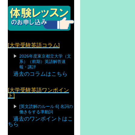
[大学受験英語コラム]
2026年度東京都立大学（文
系）（前期）英語解答速
報・講評
過去のコラムはこちら
[大学受験英語ワンポイン
ト]
[英文読解のルール 6] 名詞の
働きをする準動詞
過去のワンポイントはこ
ちら