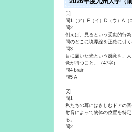
2026年度九州大学
[1]
問1（ア）F（イ）D（ウ）A（
問2
例えば、見るという受動的行為
間のどこに境界線を正確に引く
問3
目に届いた光という感覚を、人
覚が持つこと。（47字）
問4 brain
問5 A
[2]
問1
私たちの耳にはきしむドアの音
射音によって物体の位置を特定
る。
問2