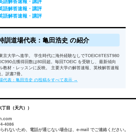
）英語解答速報・講評
）英語解答速報・講評
）英語解答速報・講評
特訓道場代表：亀田浩史 の紹介
京大学へ進学。 学生時代に海外経験なしでTOEIC®TEST980
EIC990点獲得回数は80回超。毎回TOEIC を受験し、最新傾向
ル教材・レッスンに反映。 主要大学の解答速報、英検解答速報
級。訳書7冊。
場代表：亀田浩史 の投稿をすべて表示
→
六丁目（天六））
n.com
4-4086
ないため、電話が通じない場合は、e-mail でご連絡ください。