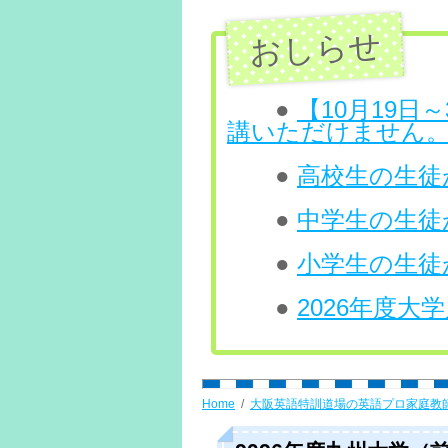
ン
ツ
へ
●
【10月19
講いただけません
ス
●
高校生の生徒が
キ
ッ
●
中学生の生徒
プ
●
小学生の生徒
●
2026年度
Home
大阪英語特訓道場の英語プロ家庭教