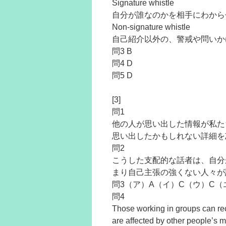
Signature whistle
自分が誰なのかを相手にわから
Non-signature whistle
自己紹介以外の、警戒や問いか
問3 B
問4 D
問5 D
[3]
問1
他の人が思い出した情報が私た
思い出したかもしれない詳細を
問2
こうした支配的な話者は、自分
まり自己主張の強くない人々が
問3（ア）A（イ）C（ウ）C（
問4
Those working in groups can rec
are affected by other people’s 