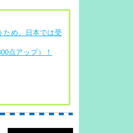
行うため、日本では受
（300点アップ）！