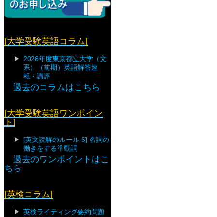
[大学受験英語コラム]
2026年度東京都立大学（文
系）（前期）英語解答速
報・講評
過去のコラムはこちら
[大学受験英語ワンポイン
ト]
[英文読解のルール 6] 名詞の
働きをする準動詞
過去のワンポイントはこ
ちら
[英検コラム]
英検ライティング要約問題