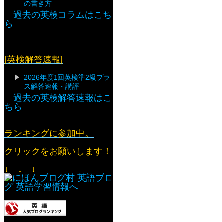
の書き方
過去の英検コラムはこち
ら
[英検解答速報]
2026年度1回英検準2級プラ
ス解答速報・講評
過去の英検解答速報はこ
ちら
ランキングに参加中。
クリックをお願いします！
↓ ↓ ↓