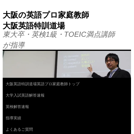
大阪の英語プロ家庭教師
大阪英語特訓道場
東大卒・英検1級・TOEIC満点講師
が指導
大阪英語特訓道場英語プロ家庭教師トップ
コ
大学入試英語解答速報
ン
英検解答速報
テ
指導実績
ン
よくあるご質問
ツ