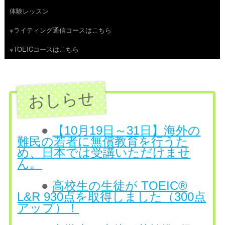
体験レッスン
へ
※ライティング通信コースはこちら
ス
※TOEICコースはこちら
キ
ッ
プ
●
【10月19日～31日】海外の
難民の若者に無償教育を行うた
め、日本では受講いただけませ
ん。
●
高校生の生徒が TOEIC®
L&R 930点を取得しました（300点
アップ）！