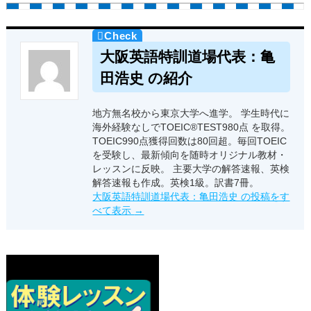
大阪英語特訓道場代表：亀
田浩史 の紹介
地方無名校から東京大学へ進学。 学生時代に
海外経験なしでTOEIC®TEST980点 を取得。
TOEIC990点獲得回数は80回超。毎回TOEIC
を受験し、最新傾向を随時オリジナル教材・
レッスンに反映。 主要大学の解答速報、英検
解答速報も作成。英検1級。訳書7冊。
大阪英語特訓道場代表：亀田浩史 の投稿をす
べて表示
→