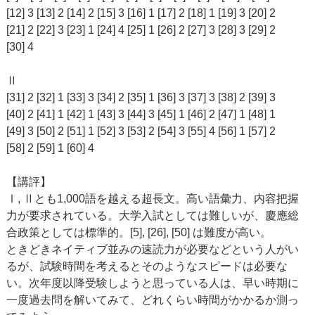
[12] 3 [13] 2 [14] 2 [15] 3 [16] 1 [17] 2 [18] 1 [19] 3 [20] 2
[21] 2 [22] 3 [23] 1 [24] 4 [25] 1 [26] 2 [27] 3 [28] 3 [29] 2
[30] 4
Ⅱ
[31] 2 [32] 1 [33] 3 [34] 2 [35] 1 [36] 3 [37] 3 [38] 2 [39] 3
[40] 2 [41] 1 [42] 1 [43] 3 [44] 3 [45] 1 [46] 2 [47] 1 [48] 1
[49] 3 [50] 2 [51] 1 [52] 3 [53] 2 [54] 3 [55] 4 [56] 1 [57] 2
[58] 2 [59] 1 [60] 4
【講評】
Ⅰ, Ⅱとも1,000語を越える超長文。高い語彙力、内容把握
力が要求されている。大学入試としては難しいが、慶應総
合政策としては標準的。[5], [26], [50] は難度が高い。
ときどきネイティブ並みの速読力が必要などという人がい
るが、試験時間を考えるとそのようなスピードは必要な
い。次年度以降受験しようと思っている人は、早い時期に
一度過去問を解いてみて、どれくらい時間がかかるか測っ