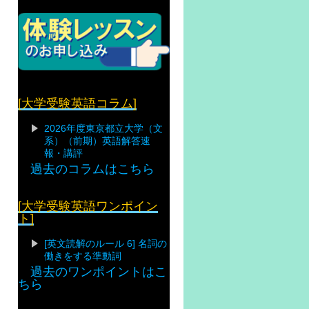
[大学受験英語コラム]
2026年度東京都立大学（文
系）（前期）英語解答速
報・講評
過去のコラムはこちら
[大学受験英語ワンポイン
ト]
[英文読解のルール 6] 名詞の
働きをする準動詞
過去のワンポイントはこ
ちら