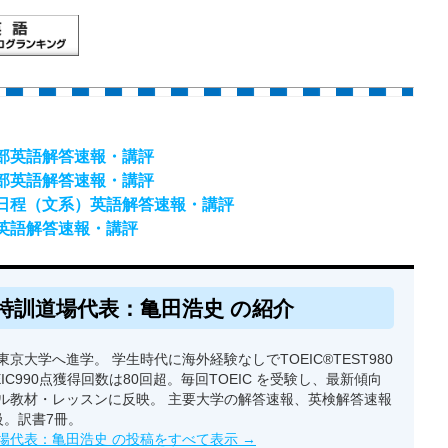
学部英語解答速報・講評
学部英語解答速報・講評
部日程（文系）英語解答速報・講評
部英語解答速報・講評
特訓道場代表：亀田浩史 の紹介
京大学へ進学。 学生時代に海外経験なしでTOEIC®TEST980
EIC990点獲得回数は80回超。毎回TOEIC を受験し、最新傾向
ル教材・レッスンに反映。 主要大学の解答速報、英検解答速報
級。訳書7冊。
場代表：亀田浩史 の投稿をすべて表示
→