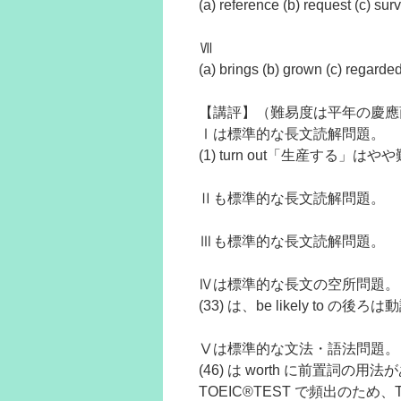
(a) reference (b) request (c) sur
Ⅶ
(a) brings (b) grown (c) regarded 
【講評】（難易度は平年の慶應
Ⅰは標準的な長文読解問題。
(1) turn out「生産する」はや
Ⅱも標準的な長文読解問題。
Ⅲも標準的な長文読解問題。
Ⅳは標準的な長文の空所問題。
(33) は、be likely to 
Ⅴは標準的な文法・語法問題。
(46) は worth に前置詞の
TOEIC®TEST で頻出のため