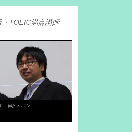
・TOEIC満点講師
問
体験レッスン