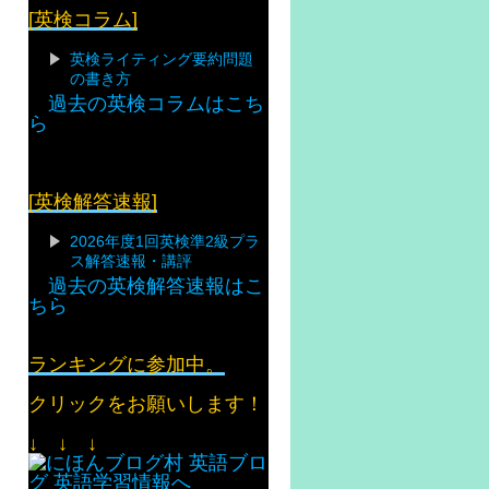
[英検コラム]
英検ライティング要約問題
の書き方
過去の英検コラムはこち
ら
[英検解答速報]
2026年度1回英検準2級プラ
ス解答速報・講評
過去の英検解答速報はこ
ちら
ランキングに参加中。
クリックをお願いします！
↓ ↓ ↓