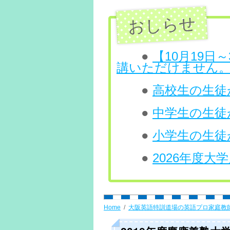
ン
ツ
へ
●
【10月19
講いただけません
ス
●
高校生の生徒が
キ
ッ
●
中学生の生徒
プ
●
小学生の生徒
●
2026年度
Home
大阪英語特訓道場の英語プロ家庭教