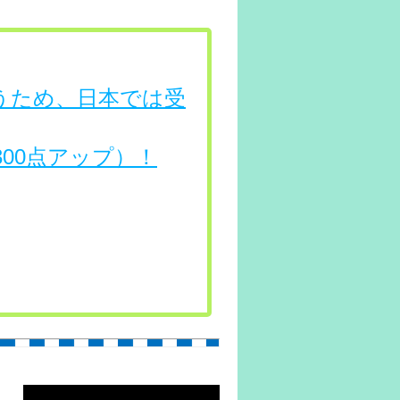
行うため、日本では受
（300点アップ）！