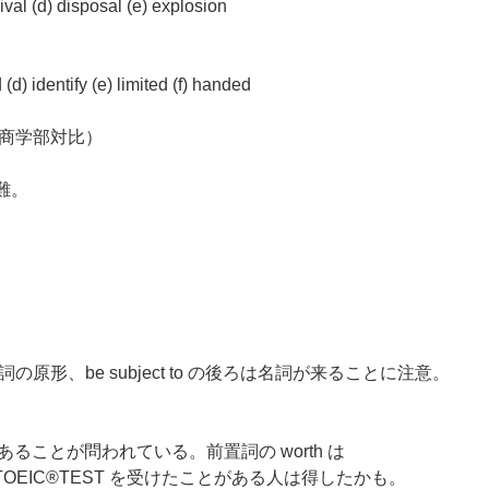
vival (d) disposal (e) explosion
(d) identify (e) limited (f) handed
商学部対比）
や難。
の後ろは動詞の原形、be subject to の後ろは名詞が来ることに注意。
用法があることが問われている。前置詞の worth は
、TOEIC®TEST を受けたことがある人は得したかも。