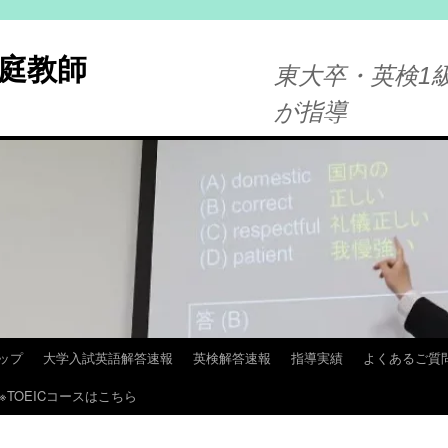
庭教師
東大卒・英検1級
が指導
ップ
大学入試英語解答速報
英検解答速報
指導実績
よくあるご質
※TOEICコースはこちら