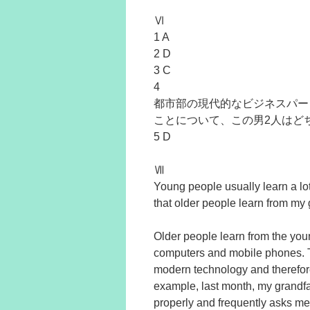
Ⅵ
1 A
2 D
3 C
4
都市部の現代的なビジネスパー
ことについて、この男2人はど
5 D
Ⅶ
Young people usually learn a lot
that older people learn from my 
Older people learn from the yo
computers and mobile phones. T
modern technology and therefor
example, last month, my grandfat
properly and frequently asks me 