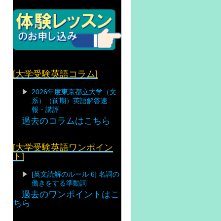
[大学受験英語コラム]
2026年度東京都立大学（文
系）（前期）英語解答速
報・講評
過去のコラムはこちら
[大学受験英語ワンポイン
ト]
[英文読解のルール 6] 名詞の
働きをする準動詞
過去のワンポイントはこ
ちら