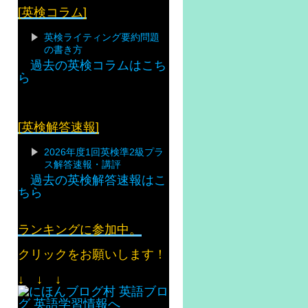
[英検コラム]
英検ライティング要約問題
の書き方
過去の英検コラムはこち
ら
[英検解答速報]
2026年度1回英検準2級プラ
ス解答速報・講評
過去の英検解答速報はこ
ちら
ランキングに参加中。
クリックをお願いします！
↓ ↓ ↓