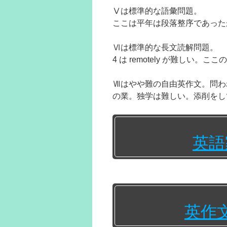
Ⅴは標準的な語彙問題。
ここは平年は段落整序であったが
Ⅵは標準的な長文読解問題。
4 は remotely が難しい。こ
Ⅶはやや難の自由英作文。問わ
の業。独学は難しい。添削をし
英語
英作