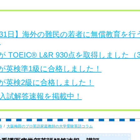
日～31日】海外の難民の若者に無償教育を
。
 TOEIC® L&R 930点を取得しました
が英検準1級に合格しました！
が英検2級に合格しました！
大学入試解答速報を掲載中！
師
大阪梅田のプロ英語家庭教師の大学受験英語コラム