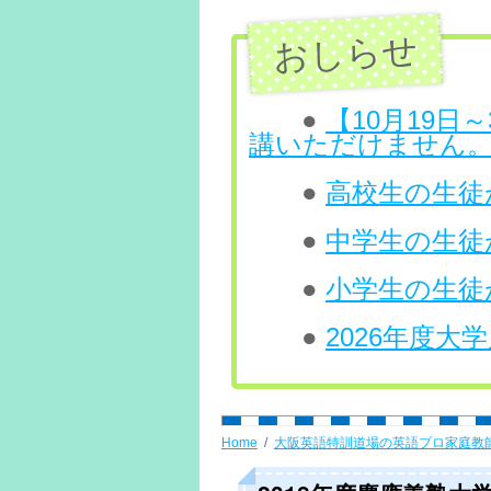
ン
ツ
へ
●
【10月19
講いただけません
ス
●
高校生の生徒が
キ
ッ
●
中学生の生徒
プ
●
小学生の生徒
●
2026年度
Home
大阪英語特訓道場の英語プロ家庭教