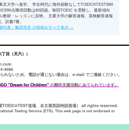
京大学へ進学。 学生時代に海外経験なしでTOEIC®TEST980
EIC990点獲得回数は80回超。毎回TOEIC を受験し、最新傾向
ル教材・レッスンに反映。 主要大学の解答速報、英検解答速報
級。訳書7冊。
場代表：亀田浩史 の投稿をすべて表示
→
六丁目（天六））
n.com
4-4086
ないため、電話が通じない場合は、e-mail でご連絡ください。
 "Dream for Children"
の難民支援活動にあてられています。
TOEIC®TEST道場、名古屋英語特訓道場）
all rights reserved.
cational Testing Service (ETS). This web page is not endorsed or