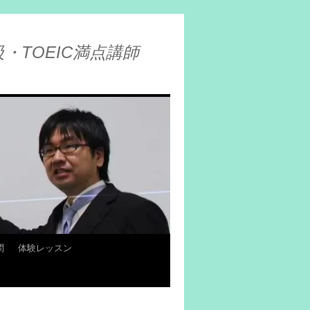
・TOEIC満点講師
問
体験レッスン