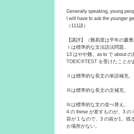
Generally speaking, young peo
I will have to ask the younger 
（111語）
【講評】（難易度は平年の慶應
Ⅰは標準的な文法語法問題。
13 はやや難。as to で abou
TOEIC®TEST を受けたこ
Ⅱは標準的な長文の単語補充。
Ⅲは標準的な長文の文補充。
Ⅳは標準的な文の並べ替え。
4 の these が差すものが、3 の il
容が 1 なので、3 の前が1。
か場所がない。