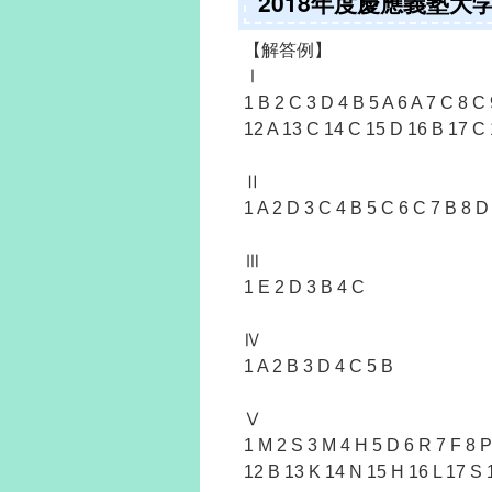
2018年度慶應義塾
【解答例】
Ⅰ
1 B 2 C 3 D 4 B 5 A 6 A 7 C 8 C
12 A 13 C 14 C 15 D 16 B 17 C
Ⅱ
1 A 2 D 3 C 4 B 5 C 6 C 7 B 8 D
Ⅲ
1 E 2 D 3 B 4 C
Ⅳ
1 A 2 B 3 D 4 C 5 B
Ⅴ
1 M 2 S 3 M 4 H 5 D 6 R 7 F 8 P
12 B 13 K 14 N 15 H 16 L 17 S 