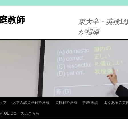
庭教師
東大卒・英検1級
が指導
ップ
大学入試英語解答速報
英検解答速報
指導実績
よくあるご質
※TOEICコースはこちら