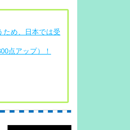
行うため、日本では受
（300点アップ）！