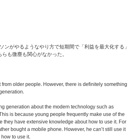
ソンがやるようなやり方で短期間で「利益を最大化する」
ちらも微塵も関心がなかった。
 from older people. However, there is definitely something
generation.
ung generation about the modern technology such as
his is because young people frequently make use of the
e they have extensive knowledge about how to use it. For
her bought a mobile phone. However, he can’t still use it
how to use it.