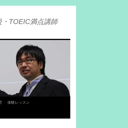
・TOEIC満点講師
問
体験レッスン