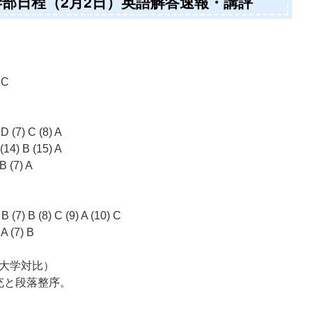
学部日程（2月2日）英語解答速報・講評
) C
 D (7) C (8) A
 (14) B (15) A
 B (7) A
 B (7) B (8) C (9) A (10) C
 A (7) B
大学対比）
充と段落整序。