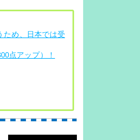
行うため、日本では受
（300点アップ）！