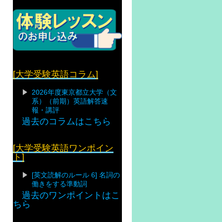
[大学受験英語コラム]
2026年度東京都立大学（文
系）（前期）英語解答速
報・講評
過去のコラムはこちら
[大学受験英語ワンポイン
ト]
[英文読解のルール 6] 名詞の
働きをする準動詞
過去のワンポイントはこ
ちら