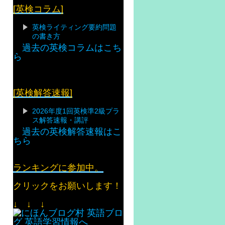
[英検コラム]
英検ライティング要約問題
の書き方
過去の英検コラムはこち
ら
[英検解答速報]
2026年度1回英検準2級プラ
ス解答速報・講評
過去の英検解答速報はこ
ちら
ランキングに参加中。
クリックをお願いします！
↓ ↓ ↓