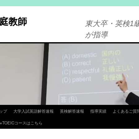
庭教師
東大卒・英検1級
が指導
ップ
大学入試英語解答速報
英検解答速報
指導実績
よくあるご質
※TOEICコースはこちら