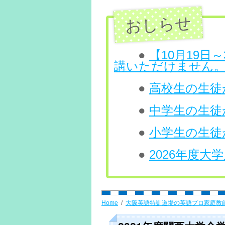
ン
ツ
へ
●
【10月19
講いただけません
ス
●
高校生の生徒が
キ
ッ
●
中学生の生徒
プ
●
小学生の生徒
●
2026年度
Home
大阪英語特訓道場の英語プロ家庭教