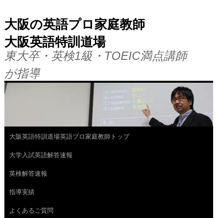
大阪の英語プロ家庭教師
大阪英語特訓道場
東大卒・英検1級・TOEIC満点講師
が指導
大阪英語特訓道場英語プロ家庭教師トップ
コ
大学入試英語解答速報
ン
英検解答速報
テ
指導実績
ン
よくあるご質問
ツ