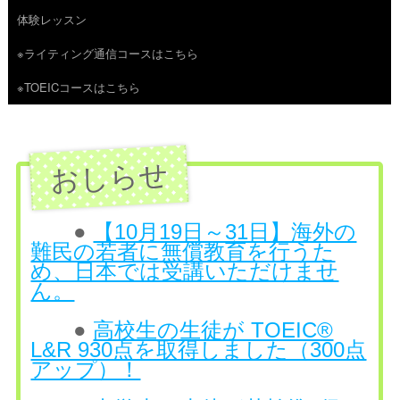
体験レッスン
へ
※ライティング通信コースはこちら
ス
※TOEICコースはこちら
キ
ッ
プ
●
【10月19日～31日】海外の
難民の若者に無償教育を行うた
め、日本では受講いただけませ
ん。
●
高校生の生徒が TOEIC®
L&R 930点を取得しました（300点
アップ）！