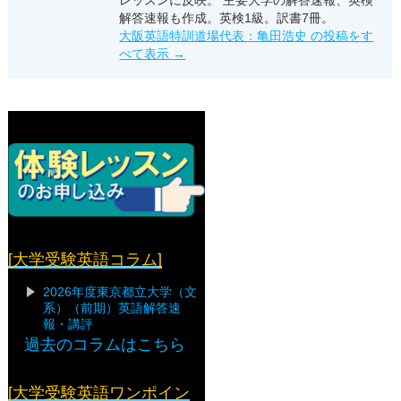
解答速報も作成。英検1級。訳書7冊。
大阪英語特訓道場代表：亀田浩史 の投稿をす
べて表示
→
[大学受験英語コラム]
2026年度東京都立大学（文
系）（前期）英語解答速
報・講評
過去のコラムはこちら
[大学受験英語ワンポイン