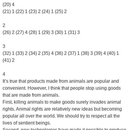
(20) 4
(21) 1 (22) 1 (23) 2 (24) 1 (25) 2
2
(26) 2 (27) 4 (28) 1 (29) 3 (30) 1 (31) 3
3
(32) 1 (33) 2 (34) 2 (35) 4 (36) 2 (37) 1 (38) 3 (39) 4 (40) 1
(41) 2
4
It’s true that products made from animals are popular and
convenient. However, I think that people stop using goods
that are made from animals.
First, killing animals to make goods surely invades animal
rights. Animal rights are relatively new ideas but becoming
popular all over the world. We should try to respect all the
lives of sentient beings.
Second, new technologies have made it possible to produce