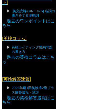
ト]
[英文読解のルール 6] 名詞の
働きをする準動詞
過去のワンポイントはこ
ちら
[英検コラム]
英検ライティング要約問題
の書き方
過去の英検コラムはこち
ら
[英検解答速報]
2026年度1回英検準2級プラ
ス解答速報・講評
過去の英検解答速報はこ
ちら