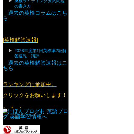
英検ライティング要約問題
の書き方
過去の英検コラムはこち
ら
[英検解答速報]
2026年度第1回英検準2級解
答速報・講評
過去の英検解答速報はこ
ちら
ランキングに参加中。
クリックをお願いします！
↓ ↓ ↓