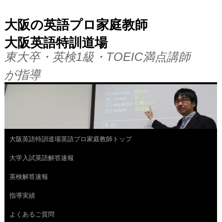
大阪の英語プロ家庭教師
大阪英語特訓道場
東大卒・英検1級・TOEIC満点講師
が指導
大阪英語特訓道場英語プロ家庭教師トップ
コ
大学入試英語解答速報
ン
英検解答速報
テ
指導実績
ン
よくあるご質問
ツ