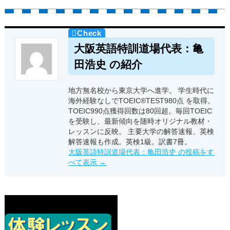
大阪英語特訓道場代表：亀
田浩史 の紹介
地方無名校から東京大学へ進学。 学生時代に
海外経験なしでTOEIC®TEST980点 を取得。
TOEIC990点獲得回数は80回超。毎回TOEIC
を受験し、最新傾向を随時オリジナル教材・
レッスンに反映。 主要大学の解答速報、英検
解答速報も作成。英検1級。訳書7冊。
大阪英語特訓道場代表：亀田浩史 の投稿をす
べて表示
→