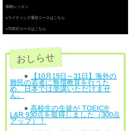
体験レッスン
へ
※ライティング通信コースはこちら
ス
※TOEICコースはこちら
キ
ッ
プ
●
【10月19日～31日】海外の
難民の若者に無償教育を行うた
め、日本では受講いただけませ
ん。
●
高校生の生徒が TOEIC®
L&R 930点を取得しました（300点
アップ）！