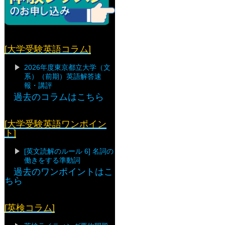
[大学受験英語コラム]
2026年度東京都立大学（文
系）（前期）英語解答速
報・講評
過去のコラムはこちら
[大学受験英語ワンポイン
ト]
[英文読解のルール 6] 名詞の
働きをする準動詞
過去のワンポイントはこ
ちら
[英検コラム]