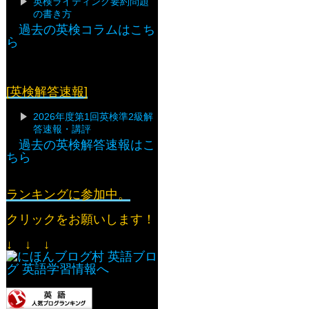
英検ライティング要約問題
の書き方
過去の英検コラムはこち
ら
[英検解答速報]
2026年度第1回英検準2級解
答速報・講評
過去の英検解答速報はこ
ちら
ランキングに参加中。
クリックをお願いします！
↓ ↓ ↓