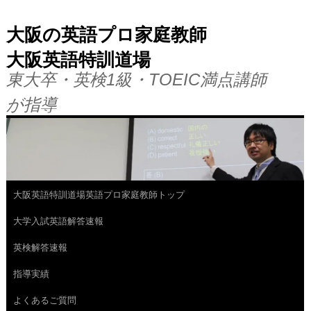
大阪の英語プロ家庭教師
大阪英語特訓道場
東大卒・英検1級・TOEIC満点講師
が指導
大阪英語特訓道場英語プロ家庭教師トップ
コ
大学入試英語解答速報
ン
英検解答速報
テ
指導実績
ン
よくあるご質問
ツ