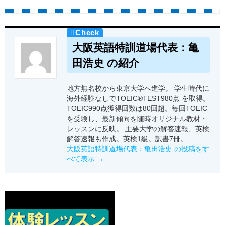
大阪英語特訓道場代表：亀
田浩史 の紹介
地方無名校から東京大学へ進学。 学生時代に
海外経験なしでTOEIC®TEST980点 を取得。
TOEIC990点獲得回数は80回超。毎回TOEIC
を受験し、最新傾向を随時オリジナル教材・
レッスンに反映。 主要大学の解答速報、英検
解答速報も作成。英検1級。訳書7冊。
大阪英語特訓道場代表：亀田浩史 の投稿をす
べて表示
→