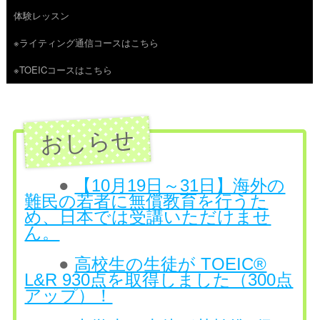
体験レッスン
へ
※ライティング通信コースはこちら
ス
※TOEICコースはこちら
キ
ッ
プ
●
【10月19日～31日】海外の
難民の若者に無償教育を行うた
め、日本では受講いただけませ
ん。
●
高校生の生徒が TOEIC®
L&R 930点を取得しました（300点
アップ）！