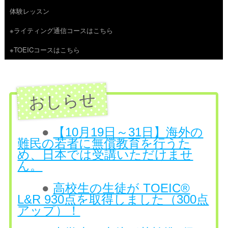
体験レッスン
へ
※ライティング通信コースはこちら
ス
※TOEICコースはこちら
キ
ッ
プ
●
【10月19日～31日】海外の
難民の若者に無償教育を行うた
め、日本では受講いただけませ
ん。
●
高校生の生徒が TOEIC®
L&R 930点を取得しました（300点
アップ）！