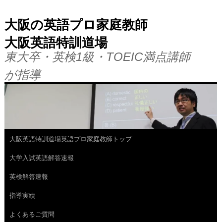
大阪の英語プロ家庭教師
大阪英語特訓道場
東大卒・英検1級・TOEIC満点講師
が指導
大阪英語特訓道場英語プロ家庭教師トップ
コ
大学入試英語解答速報
ン
英検解答速報
テ
指導実績
ン
よくあるご質問
ツ