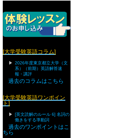
[大学受験英語コラム]
2026年度東京都立大学（文
系）（前期）英語解答速
報・講評
過去のコラムはこちら
[大学受験英語ワンポイン
ト]
[英文読解のルール 6] 名詞の
働きをする準動詞
過去のワンポイントはこ
ちら