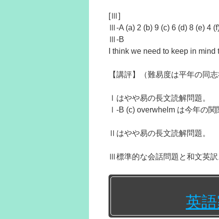
[Ⅲ]
Ⅲ-A (a) 2 (b) 9 (c) 6 (d) 8 (e) 4 (f
Ⅲ-B
I think we need to keep in min
【講評】（難易度は平年の同志
Ⅰはやや易の長文読解問題。
Ⅰ-B (c) overwhelm 
Ⅱはやや易の長文読解問題。
Ⅲ標準的な会話問題と和文英訳
英語