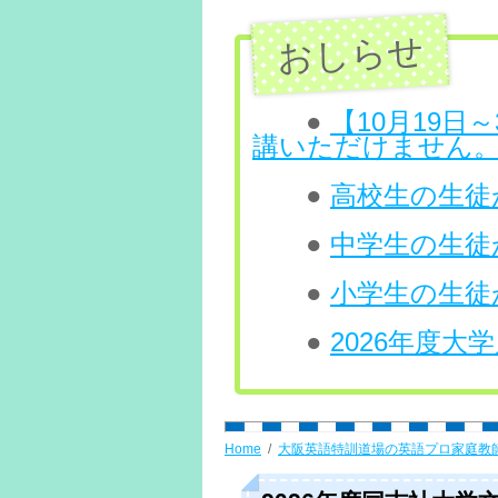
ン
ツ
へ
●
【10月19
講いただけません
ス
●
高校生の生徒が
キ
ッ
●
中学生の生徒
プ
●
小学生の生徒
●
2026年度
Home
大阪英語特訓道場の英語プロ家庭教