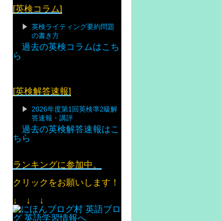
[英検コラム]
英検ライティング要約問題
の書き方
過去の英検コラムはこち
ら
[英検解答速報]
2026年度第1回英検準2級解
答速報・講評
過去の英検解答速報はこ
ちら
ランキングに参加中。
クリックをお願いします！
↓ ↓ ↓