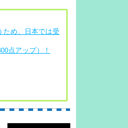
行うため、日本では受
（300点アップ）！