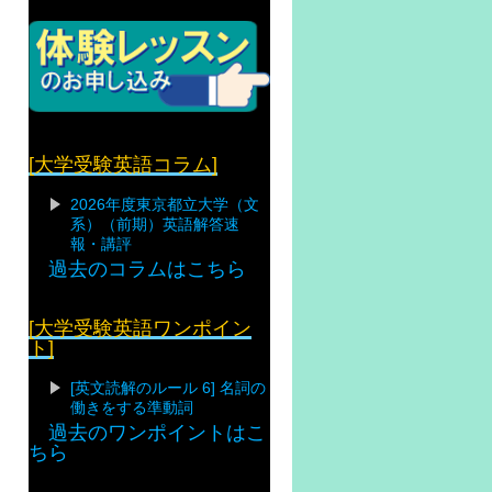
[大学受験英語コラム]
2026年度東京都立大学（文
系）（前期）英語解答速
報・講評
過去のコラムはこちら
[大学受験英語ワンポイン
ト]
[英文読解のルール 6] 名詞の
働きをする準動詞
過去のワンポイントはこ
ちら