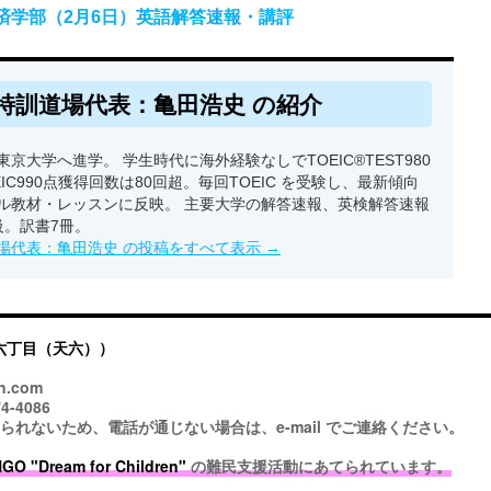
経済学部（2月6日）英語解答速報・講評
特訓道場代表：亀田浩史 の紹介
京大学へ進学。 学生時代に海外経験なしでTOEIC®TEST980
EIC990点獲得回数は80回超。毎回TOEIC を受験し、最新傾向
ル教材・レッスンに反映。 主要大学の解答速報、英検解答速報
級。訳書7冊。
場代表：亀田浩史 の投稿をすべて表示
→
六丁目（天六））
n.com
4-4086
ないため、電話が通じない場合は、e-mail でご連絡ください。
 "Dream for Children"
の難民支援活動にあてられています。