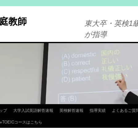
庭教師
東大卒・英検1級
が指導
ップ
大学入試英語解答速報
英検解答速報
指導実績
よくあるご質
※TOEICコースはこちら