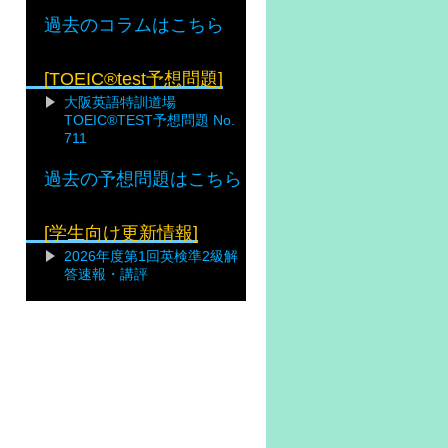
過去のコラムはこちら
[TOEIC®test予想問題]
大阪英語特訓道場
TOEIC®TEST予想問題 No.
711
過去の予想問題はこちら
[学生向け更新情報]
2026年度第1回英検準2級解
答速報・講評