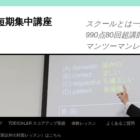
®短期集中講座
スクールとは一
990点80回超講
マンツーマン
プ
TOEIC®L&R スコアアップ実績
体験レッスン
よくあるご質問
T 対策以外の対面レッスン）はこちら