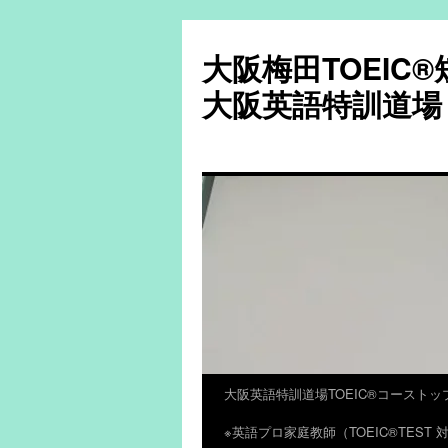
大阪梅田TOEIC
大阪英語特訓道場
大阪英語特訓道場TOEIC®コーストッ
コ
※英語プロ家庭教師（TOEIC®TES
ン