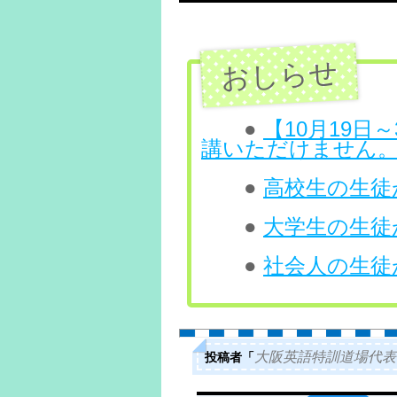
テ
ン
ツ
へ
●
【10月19
講いただけません
ス
●
高校生の生徒が
キ
ッ
●
大学生の生徒が
プ
●
社会人の生徒が
投稿者「
大阪英語特訓道場代表