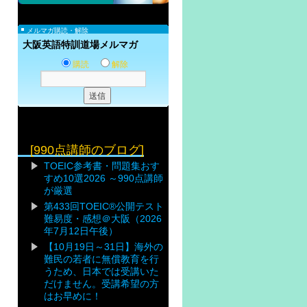
メルマガ購読・解除
大阪英語特訓道場メルマガ
購読
解除
[990点講師のブログ]
TOEIC参考書・問題集おす
すめ10選2026 ～990点講師
が厳選
第433回TOEIC®公開テスト
難易度・感想＠大阪（2026
年7月12日午後）
【10月19日～31日】海外の
難民の若者に無償教育を行
うため、日本では受講いた
だけません。受講希望の方
はお早めに！