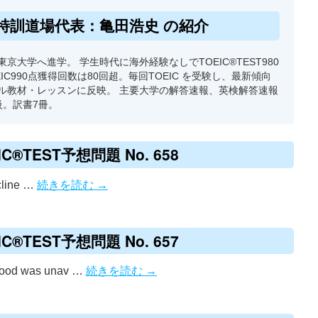
特訓道場代表：亀田浩史 の紹介
京大学へ進学。 学生時代に海外経験なしでTOEIC®TEST980
EIC990点獲得回数は80回超。毎回TOEIC を受験し、最新傾向
ル教材・レッスンに反映。 主要大学の解答速報、英検解答速報
級。訳書7冊。
®TEST予想問題 No. 658
cline …
続きを読む
→
®TEST予想問題 No. 657
Food was unav …
続きを読む
→