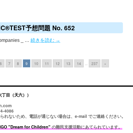
®TEST予想問題 No. 652
 companies _ …
続きを読む
→
6
7
8
9
10
11
12
13
14
...
237
»
六丁目（天六））
n.com
4-4086
ないため、電話が通じない場合は、e-mail でご連絡ください。
 "Dream for Children"
の難民支援活動にあてられています。