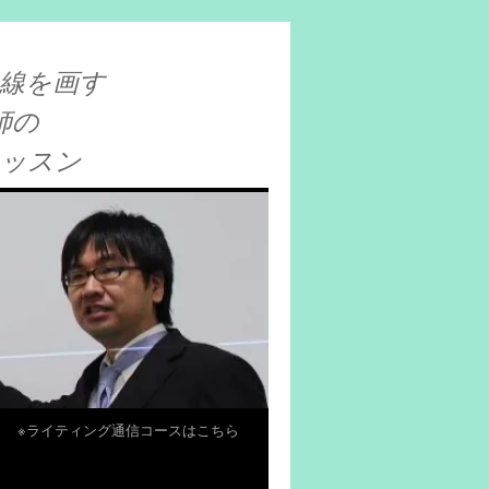
線を画す
師の
レッスン
※ライティング通信コースはこちら