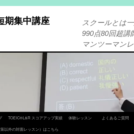
®短期集中講座
スクールとは一
990点80回超講
マンツーマン
プ
TOEIC®L&R スコアアップ実績
体験レッスン
よくあるご質問
T 対策以外の対面レッスン）はこちら