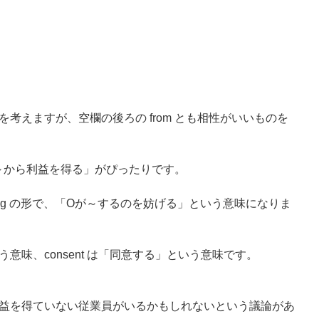
考えますが、空欄の後ろの from とも相性がいいものを
m ～「～から利益を得る」がぴったりです。
 from ～ing の形で、「Oが～するのを妨げる」という意味になりま
いう意味、consent は「同意する」という意味です。
益を得ていない従業員がいるかもしれないという議論があ