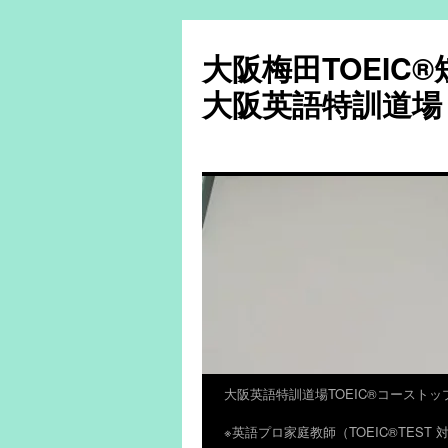
大阪梅田TOEIC
大阪英語特訓道場
大阪英語特訓道場TOEIC®コーストッ
コ
※英語プロ家庭教師（TOEIC®TES
ン