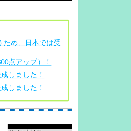
行うため、日本では受
（300点アップ）！
を達成しました！
を達成しました！