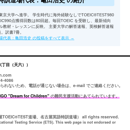
特訓道場代表：亀田浩史 の紹介
京大学へ進学。 学生時代に海外経験なしでTOEIC®TEST980
EIC990点獲得回数は80回超。毎回TOEIC を受験し、最新傾向
ル教材・レッスンに反映。 主要大学の解答速報、英検解答速報
級。訳書7冊。
場代表：亀田浩史 の投稿をすべて表示
→
六丁目（天六））
n.com
4-4086
ないため、電話が通じない場合は、e-mail でご連絡ください。
 "Dream for Children"
の難民支援活動にあてられています。
TOEIC®TEST道場、名古屋英語特訓道場）
all rights reserved.
cational Testing Service (ETS). This web page is not endorsed or