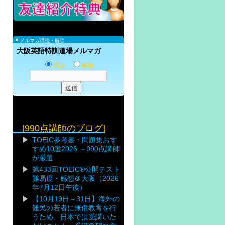
メルマガ購読・解除
大阪英語特訓道場メルマガ
購読
解除
[990点講師のブログ]
TOEIC参考書・問題集おす
すめ10選2026 ～990点講師
が厳選
第433回TOEIC®公開テスト
難易度・感想＠大阪（2026
年7月12日午後）
【10月19日～31日】海外の
難民の若者に無償教育を行
うため、日本では受講いた