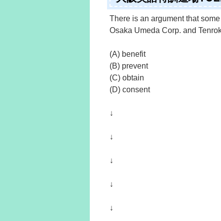
There is an argument that som
Osaka Umeda Corp. and Tenrok
(A) benefit
(B) prevent
(C) obtain
(D) consent
↓
↓
↓
↓
↓