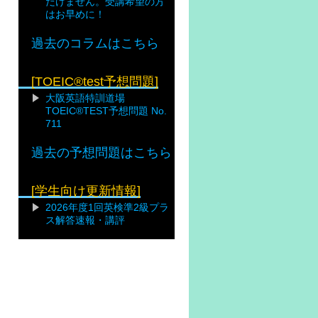
だけません。受講希望の方
はお早めに！
過去のコラムはこちら
[TOEIC®test予想問題]
大阪英語特訓道場
TOEIC®TEST予想問題 No.
711
過去の予想問題はこちら
[学生向け更新情報]
2026年度1回英検準2級プラ
ス解答速報・講評