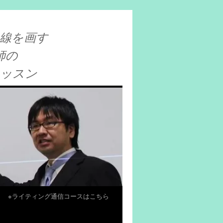
線を画す
師の
レッスン
※ライティング通信コースはこちら