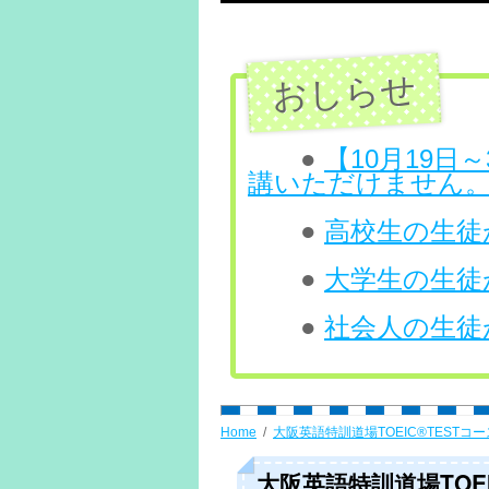
テ
ン
ツ
へ
●
【10月19
講いただけません
ス
●
高校生の生徒が
キ
ッ
●
大学生の生徒が
プ
●
社会人の生徒が
Home
大阪英語特訓道場TOEIC®TESTコー
大阪英語特訓道場TOEIC