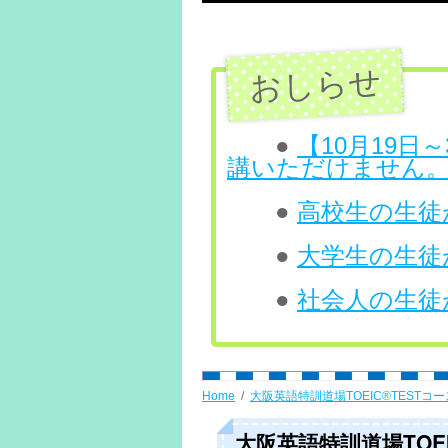
テ
ン
ツ
へ
●
【10月19
講いただけません
ス
●
高校生の生徒が
キ
ッ
●
大学生の生徒が
プ
●
社会人の生徒が
Home
大阪英語特訓道場TOEIC®TESTコー
大阪英語特訓道場TOEIC