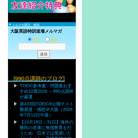
メルマガ購読・解除
大阪英語特訓道場メルマガ
購読
解除
[990点講師のブログ]
TOEIC参考書・問題集おす
すめ10選2026 ～990点講師
が厳選
第433回TOEIC®公開テスト
難易度・感想＠大阪（2026
年7月12日午後）
【10月19日～31日】海外の
難民の若者に無償教育を行
うため、日本では受講いた