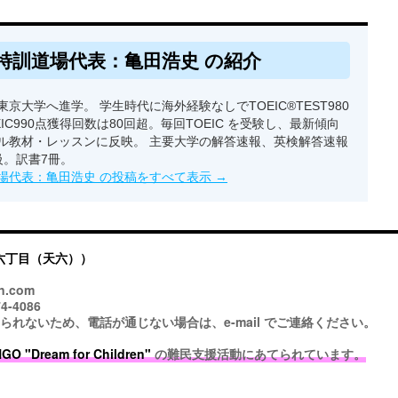
特訓道場代表：亀田浩史 の紹介
京大学へ進学。 学生時代に海外経験なしでTOEIC®TEST980
EIC990点獲得回数は80回超。毎回TOEIC を受験し、最新傾向
ル教材・レッスンに反映。 主要大学の解答速報、英検解答速報
級。訳書7冊。
場代表：亀田浩史 の投稿をすべて表示
→
六丁目（天六））
n.com
4-4086
ないため、電話が通じない場合は、e-mail でご連絡ください。
 "Dream for Children"
の難民支援活動にあてられています。