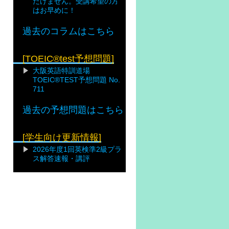
だけません。受講希望の方
はお早めに！
過去のコラムはこちら
[TOEIC®test予想問題]
大阪英語特訓道場
TOEIC®TEST予想問題 No.
711
過去の予想問題はこちら
[学生向け更新情報]
2026年度1回英検準2級プラ
ス解答速報・講評