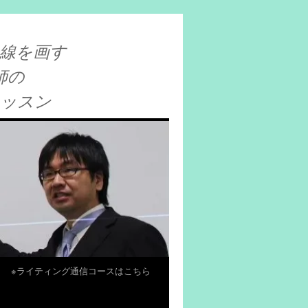
線を画す
師の
レッスン
※ライティング通信コースはこちら