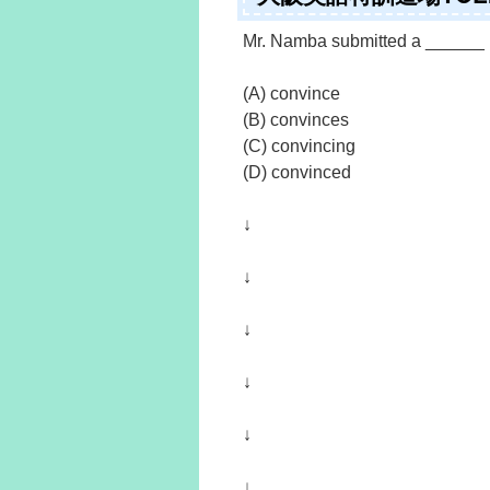
Mr. Namba submitted a ______ r
(A) convince
(B) convinces
(C) convincing
(D) convinced
↓
↓
↓
↓
↓
↓