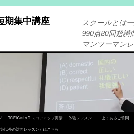
®短期集中講座
スクールとは一
990点80回超講
マンツーマン
プ
TOEIC®L&R スコアアップ実績
体験レッスン
よくあるご質問
T 対策以外の対面レッスン）はこちら