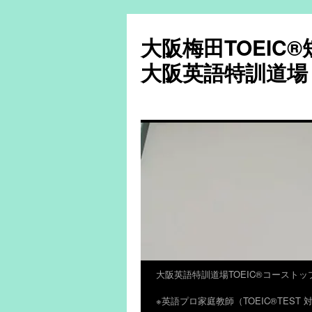
大阪梅田TOEIC
大阪英語特訓道場
大阪英語特訓道場TOEIC®コーストッ
コ
※英語プロ家庭教師（TOEIC®TES
ン