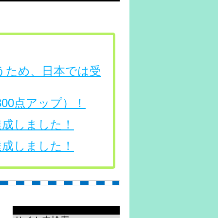
行うため、日本では受
（300点アップ）！
を達成しました！
を達成しました！