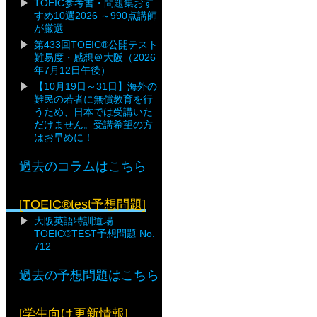
TOEIC参考書・問題集おす
すめ10選2026 ～990点講師
が厳選
第433回TOEIC®公開テスト
難易度・感想＠大阪（2026
年7月12日午後）
【10月19日～31日】海外の
難民の若者に無償教育を行
うため、日本では受講いた
だけません。受講希望の方
はお早めに！
過去のコラムはこちら
[TOEIC®test予想問題]
大阪英語特訓道場
TOEIC®TEST予想問題 No.
712
過去の予想問題はこちら
[学生向け更新情報]