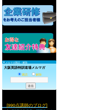
メルマガ購読・解除
大阪英語特訓道場メルマガ
購読
解除
[990点講師のブログ]