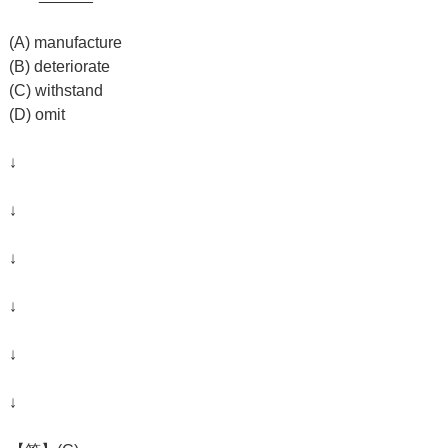
(A) manufacture
(B) deteriorate
(C) withstand
(D) omit
↓
↓
↓
↓
↓
↓