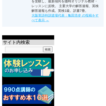
を受験し、最新傾向を随時オリジナル教材・
レッスンに反映。 主要大学の解答速報、英検
解答速報も作成。英検1級。訳書7冊。
大阪英語特訓道場代表：亀田浩史 の投稿をす
べて表示
→
サイト内検索