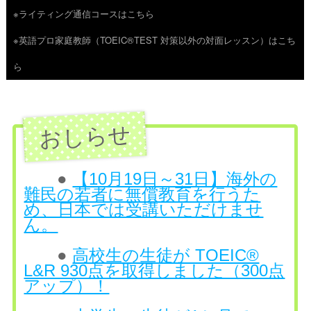
※ライティング通信コースはこちら
ツ
※英語プロ家庭教師（TOEIC®TEST 対策以外の対面レッスン）はこち
へ
ら
ス
キ
ッ
プ
●
【10月19日～31日】海外の
難民の若者に無償教育を行うた
め、日本では受講いただけませ
ん。
●
高校生の生徒が TOEIC®
L&R 930点を取得しました（300点
アップ）！