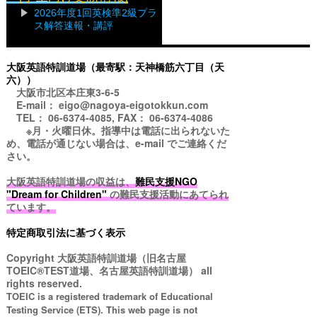
2026年度1回英検準2級プラ
ス解答速報・講評
大阪英語特訓道場（最寄駅：天神橋筋六丁目（天
六））
大阪市北区本庄東3-6-5
E-mail： eigo@nagoya-eigotokkun.com
TEL： 06-6374-4085, FAX： 06-6374-4086
※月・火曜日休。指導中は電話に出られないた
め、電話が通じない場合は、e-mail でご連絡くだ
さい。
大阪英語特訓道場の収益は、
難民支援NGO
"Dream for Children"
の難民支援活動にあてられ
ています。
特定商取引法に基づく表示
Copyright
大阪英語特訓道場（旧名古屋
TOEIC®TEST道場、名古屋英語特訓道場）
all
rights reserved.
TOEIC is a registered trademark of Educational
Testing Service (ETS). This web page is not