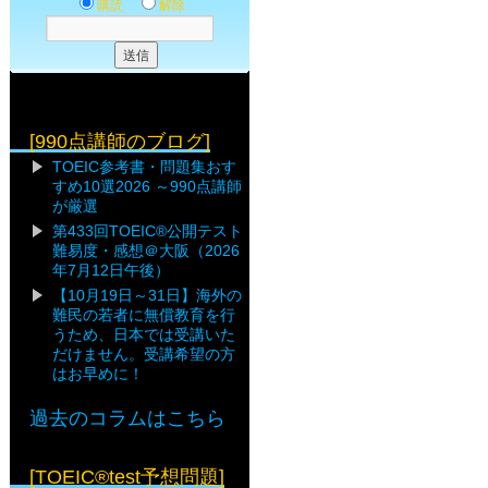
購読
解除
[990点講師のブログ]
TOEIC参考書・問題集おす
すめ10選2026 ～990点講師
が厳選
第433回TOEIC®公開テスト
難易度・感想＠大阪（2026
年7月12日午後）
【10月19日～31日】海外の
難民の若者に無償教育を行
うため、日本では受講いた
だけません。受講希望の方
はお早めに！
過去のコラムはこちら
[TOEIC®test予想問題]