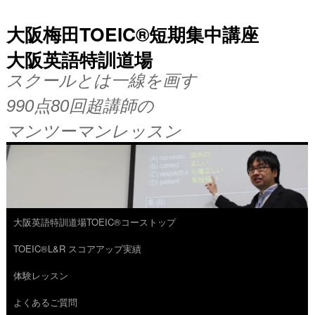
大阪梅田TOEIC®短期集中講座
大阪英語特訓道場
スクールとは一線を画す
990点80回超講師の
マンツーマンレッスン
大阪英語特訓道場TOEIC®コーストップ
コ
TOEIC®L&R スコアアップ実績
ン
体験レッスン
テ
よくあるご質問
ン