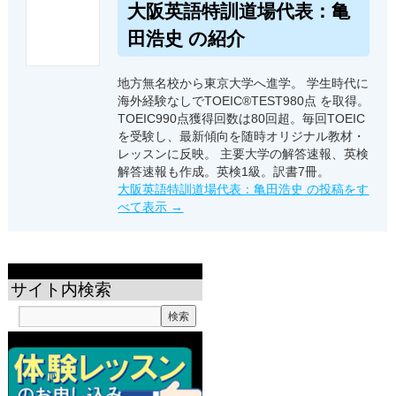
大阪英語特訓道場代表：亀
田浩史 の紹介
地方無名校から東京大学へ進学。 学生時代に
海外経験なしでTOEIC®TEST980点 を取得。
TOEIC990点獲得回数は80回超。毎回TOEIC
を受験し、最新傾向を随時オリジナル教材・
レッスンに反映。 主要大学の解答速報、英検
解答速報も作成。英検1級。訳書7冊。
大阪英語特訓道場代表：亀田浩史 の投稿をす
べて表示
→
サイト内検索