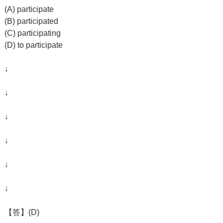
(A) participate
(B) participated
(C) participating
(D) to participate
↓
↓
↓
↓
↓
↓
【答】(D)