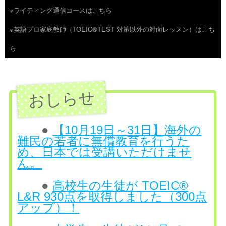
※ライティング通信コースはこちら
ツ
※英語プロ家庭教師（TOEIC®TEST 対策以外の対面レッスン）はこち
へ
ら
ス
キ
ッ
プ
●
【10月19日～31日】海外の
難民の若者に無償教育を行うた
め、日本では受講いただけませ
ん。
●
高校生の生徒が TOEIC®
L&R 930点を取得しました（300点
アップ）！