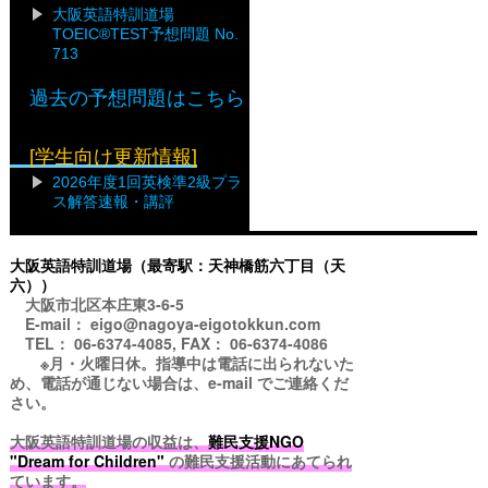
大阪英語特訓道場
TOEIC®TEST予想問題 No.
713
過去の予想問題はこちら
[学生向け更新情報]
2026年度1回英検準2級プラ
ス解答速報・講評
大阪英語特訓道場（最寄駅：天神橋筋六丁目（天
六））
大阪市北区本庄東3-6-5
E-mail： eigo@nagoya-eigotokkun.com
TEL： 06-6374-4085, FAX： 06-6374-4086
※月・火曜日休。指導中は電話に出られないた
め、電話が通じない場合は、e-mail でご連絡くだ
さい。
大阪英語特訓道場の収益は、
難民支援NGO
"Dream for Children"
の難民支援活動にあてられ
ています。