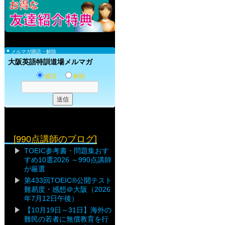
メルマガ購読・解除
大阪英語特訓道場メルマガ
購読
解除
[990点講師のブログ]
TOEIC参考書・問題集おす
すめ10選2026 ～990点講師
が厳選
第433回TOEIC®公開テスト
難易度・感想＠大阪（2026
年7月12日午後）
【10月19日～31日】海外の
難民の若者に無償教育を行