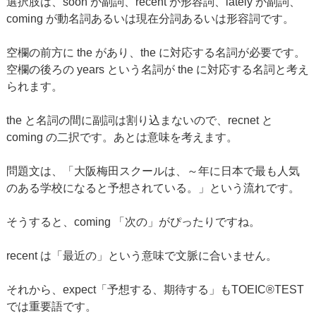
選択肢は、soon が副詞、recent が形容詞、lately が副詞、
coming が動名詞あるいは現在分詞あるいは形容詞です。
空欄の前方に the があり、the に対応する名詞が必要です。
空欄の後ろの years という名詞が the に対応する名詞と考え
られます。
the と名詞の間に副詞は割り込まないので、recnet と
coming の二択です。あとは意味を考えます。
問題文は、「大阪梅田スクールは、～年に日本で最も人気
のある学校になると予想されている。」という流れです。
そうすると、coming 「次の」がぴったりですね。
recent は「最近の」という意味で文脈に合いません。
それから、expect「予想する、期待する」もTOEIC®TEST
では重要語です。