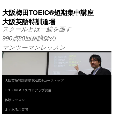
大阪梅田TOEIC®短期集中講座
大阪英語特訓道場
スクールとは一線を画す
990点80回超講師の
マンツーマンレッスン
大阪英語特訓道場TOEIC®コーストップ
コ
TOEIC®L&R スコアアップ実績
ン
体験レッスン
テ
よくあるご質問
ン