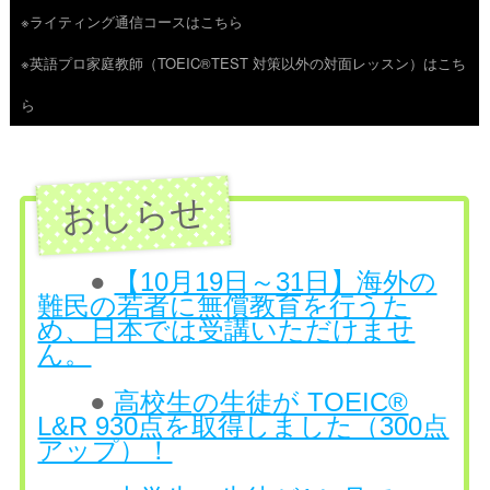
※ライティング通信コースはこちら
ツ
※英語プロ家庭教師（TOEIC®TEST 対策以外の対面レッスン）はこち
へ
ら
ス
キ
ッ
プ
●
【10月19日～31日】海外の
難民の若者に無償教育を行うた
め、日本では受講いただけませ
ん。
●
高校生の生徒が TOEIC®
L&R 930点を取得しました（300点
アップ）！