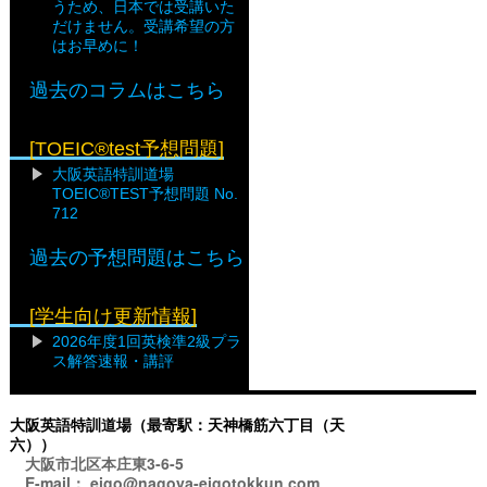
うため、日本では受講いた
だけません。受講希望の方
はお早めに！
過去のコラムはこちら
[TOEIC®test予想問題]
大阪英語特訓道場
TOEIC®TEST予想問題 No.
712
過去の予想問題はこちら
[学生向け更新情報]
2026年度1回英検準2級プラ
ス解答速報・講評
大阪英語特訓道場（最寄駅：天神橋筋六丁目（天
六））
大阪市北区本庄東3-6-5
E-mail： eigo@nagoya-eigotokkun.com