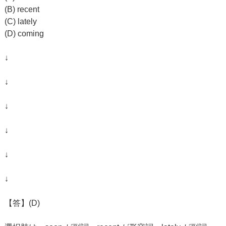
(B) recent
(C) lately
(D) coming
↓
↓
↓
↓
↓
↓
【答】(D)