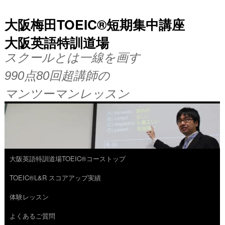
大阪梅田TOEIC®短期集中講座
大阪英語特訓道場
スクールとは一線を画す
990点80回超講師の
マンツーマンレッスン
大阪英語特訓道場TOEIC®コーストップ
コ
TOEIC®L&R スコアアップ実績
ン
体験レッスン
テ
よくあるご質問
ン