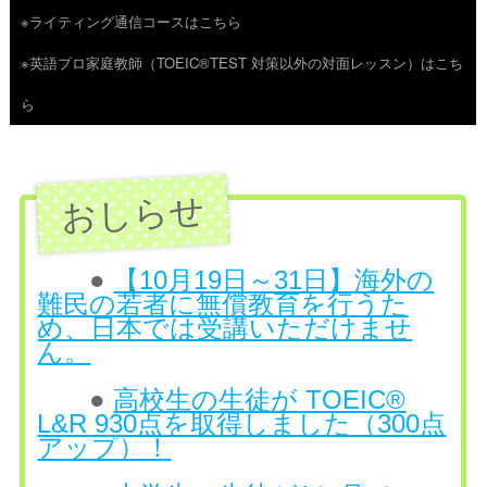
※ライティング通信コースはこちら
ツ
※英語プロ家庭教師（TOEIC®TEST 対策以外の対面レッスン）はこち
へ
ら
ス
キ
ッ
プ
●
【10月19日～31日】海外の
難民の若者に無償教育を行うた
め、日本では受講いただけませ
ん。
●
高校生の生徒が TOEIC®
L&R 930点を取得しました（300点
アップ）！