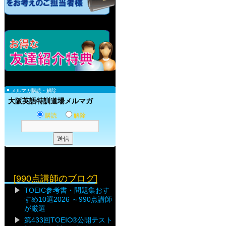
メルマガ購読・解除
大阪英語特訓道場メルマガ
購読
解除
[990点講師のブログ]
TOEIC参考書・問題集おす
すめ10選2026 ～990点講師
が厳選
第433回TOEIC®公開テスト