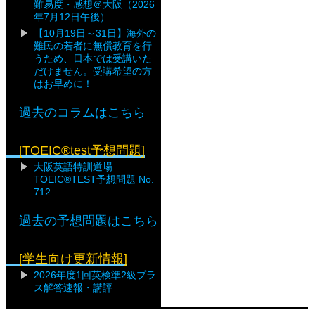
難易度・感想＠大阪（2026
年7月12日午後）
【10月19日～31日】海外の
難民の若者に無償教育を行
うため、日本では受講いた
だけません。受講希望の方
はお早めに！
過去のコラムはこちら
[TOEIC®test予想問題]
大阪英語特訓道場
TOEIC®TEST予想問題 No.
712
過去の予想問題はこちら
[学生向け更新情報]
2026年度1回英検準2級プラ
ス解答速報・講評