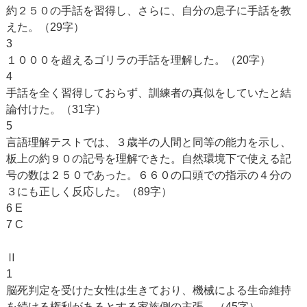
約２５０の手話を習得し、さらに、自分の息子に手話を教
えた。（29字）
3
１０００を超えるゴリラの手話を理解した。（20字）
4
手話を全く習得しておらず、訓練者の真似をしていたと結
論付けた。（31字）
5
言語理解テストでは、３歳半の人間と同等の能力を示し、
板上の約９０の記号を理解できた。自然環境下で使える記
号の数は２５０であった。６６０の口頭での指示の４分の
３にも正しく反応した。（89字）
6 E
7 C
Ⅱ
1
脳死判定を受けた女性は生きており、機械による生命維持
を続ける権利があるとする家族側の主張。（45字）