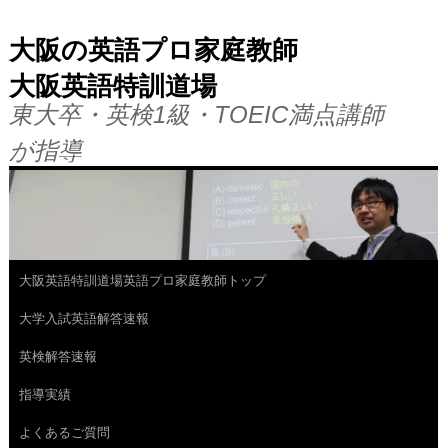
大阪の英語プロ家庭教師
大阪英語特訓道場
東大卒・英検1級・TOEIC満点講師
が指導
大阪英語特訓道場英語プロ家庭教師トップ
コ
大学入試英語解答速報
ン
英検解答速報
テ
指導実績
ン
よくあるご質問
ツ