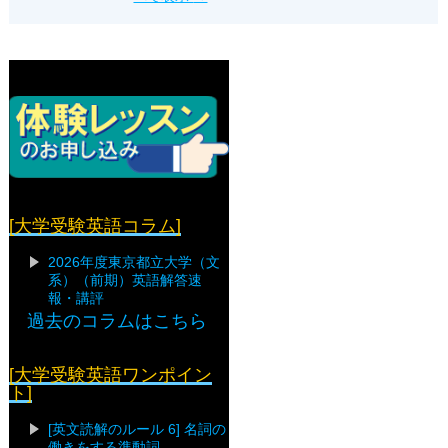
[大学受験英語コラム]
2026年度東京都立大学（文
系）（前期）英語解答速
報・講評
過去のコラムはこちら
[大学受験英語ワンポイン
ト]
[英文読解のルール 6] 名詞の
働きをする準動詞