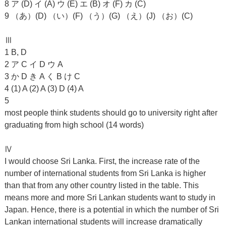
8 ア (D) イ (A) ウ (E) エ (B) オ (F) カ (C)
9 （あ）(D) （い）(F) （う）(G) （え）(J) （お）(C)
Ⅲ
1 B, D
2 ア C イ D ウ A
3 か D き A く B け C
4 (1) A (2) A (3) D (4) A
5
most people think students should go to university right after
graduating from high school (14 words)
Ⅳ
I would choose Sri Lanka. First, the increase rate of the
number of international students from Sri Lanka is higher
than that from any other country listed in the table. This
means more and more Sri Lankan students want to study in
Japan. Hence, there is a potential in which the number of Sri
Lankan international students will increase dramatically