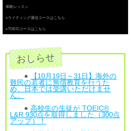
体験レッスン
へ
※ライティング通信コースはこちら
ス
※TOEICコースはこちら
キ
ッ
プ
●
【10月19日～31日】海外の
難民の若者に無償教育を行うた
め、日本では受講いただけませ
ん。
●
高校生の生徒が TOEIC®
L&R 930点を取得しました（300点
アップ）！