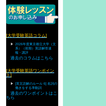
[大学受験英語コラム]
2026年度東京都立大学（文
系）（前期）英語解答速
報・講評
過去のコラムはこちら
[大学受験英語ワンポイン
ト]
[英文読解のルール 6] 名詞の
働きをする準動詞
過去のワンポイントはこ
ちら