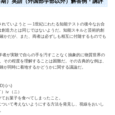
（前期）英語（外国部学部以外）解答例・講評
成されていようと ― 1世紀にわたる知能テストの後今なお合
能は創造力とは同じではないようだ。知能スキルと芸術的創
確かだが、また、両者は必ずしも相互に付随するものでも
の哲学者が実験で自らの手を汚すことなく抽象的に物質世界の
、その程度を理解することは困難だ。その古典的な例は、
錘が同時に着地するかどうかに関する議論だ。
(D) (ハ)
（イ）ⅳ（ニ）
負けてお菓子を食べてしまったこと。
子について考えないようにする方法を発見し、視線をおいし
。