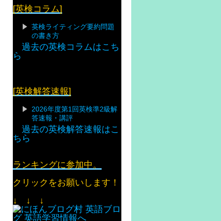
[英検コラム]
英検ライティング要約問題
の書き方
過去の英検コラムはこち
ら
[英検解答速報]
2026年度第1回英検準2級解
答速報・講評
過去の英検解答速報はこ
ちら
ランキングに参加中。
クリックをお願いします！
↓ ↓ ↓