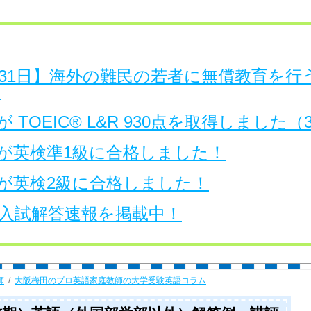
日～31日】海外の難民の若者に無償教育を
。
 TOEIC® L&R 930点を取得しました
が英検準1級に合格しました！
が英検2級に合格しました！
大学入試解答速報を掲載中！
師
大阪梅田のプロ英語家庭教師の大学受験英語コラム