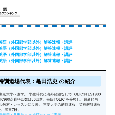
）英語（外国部学部以外）解答速報・講評
）英語（外国部学部以外）解答速報・講評
）英語（外国部学部以外）解答速報・講評
）英語（外国部学部以外）解答速報・講評
特訓道場代表：亀田浩史 の紹介
京大学へ進学。 学生時代に海外経験なしでTOEIC®TEST980
EIC990点獲得回数は80回超。毎回TOEIC を受験し、最新傾向
ル教材・レッスンに反映。 主要大学の解答速報、英検解答速報
級。訳書7冊。
場代表：亀田浩史 の投稿をすべて表示
→