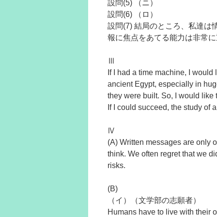
設問(5) （ニ）
設問(6) （ロ）
設問(7) 結局のところ、私達
報に焦点をあてる能力は非常に
Ⅲ
If I had a time machine, I would l
ancient Egypt, especially in h
they were built. So, I would like
If I could succeed, the study 
Ⅳ
(A) Written messages are only o
think. We often regret that we 
risks.
(B)
（イ）（文学部の志願者）
Humans have to live with their 