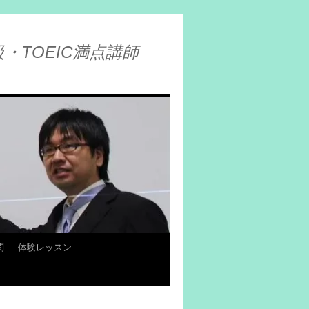
・TOEIC満点講師
問
体験レッスン