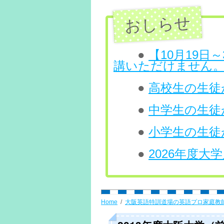
ン
ツ
へ
●
【10月19
講いただけません
ス
●
高校生の生徒が
キ
ッ
●
中学生の生徒
プ
●
小学生の生徒
●
2026年度
Home
大阪英語特訓道場の英語プロ家庭教