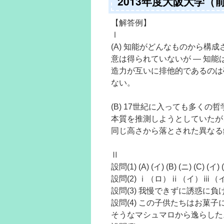
2013年度大阪大学
【解答例】
Ⅰ
(A) 知能がどんなものから構
意は得られていないが ― 知
造力が互いに排他的であるのは
ない。
(B) 17世紀に入っても多く
本質を推測しようとしていたが
同じ高さから落とされた異なる
Ⅱ
設問(1) (A) (イ) (B) (ニ) (C) (イ) 
設問(2) ⅰ（ロ）ⅱ（イ）ⅲ
設問(3) 我慢できずに誘惑に
設問(4) この子供たちはお菓
そうなマシュマロから逸らした