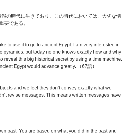
は情報の時代に生きており、この時代においては、大切な情
重要である。
ike to use it to go to ancient Egypt. I am very interested in
uge pyramids, but today no one knows exactly how and why
 to reveal this big historical secret by using a time machine.
of ancient Egypt would advance greatly. （67語）
bjects and we feel they don’t convey exactly what we
didn’t revise messages. This means written messages have
own past. You are based on what you did in the past and