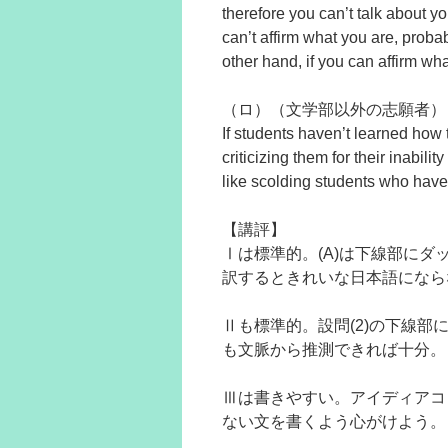
therefore you can’t talk about yo
can’t affirm what you are, prob
other hand, if you can affirm wh
（ロ）（文学部以外の志願者）
If students haven’t learned how 
criticizing them for their inabil
like scolding students who have
【講評】
Ⅰは標準的。(A)は下線部にダ
訳するときれいな日本語になら
Ⅱも標準的。設問(2)の下線
も文脈から推測できれば十分。
Ⅲは書きやすい。アイディアコ
ない文を書くよう心がけよう。