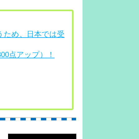
行うため、日本では受
（300点アップ）！