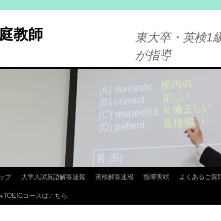
庭教師
東大卒・英検1級
が指導
ップ
大学入試英語解答速報
英検解答速報
指導実績
よくあるご質
※TOEICコースはこちら