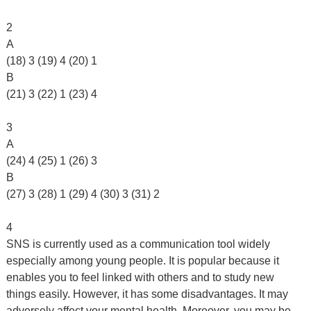
2
A
(18) 3 (19) 4 (20) 1
B
(21) 3 (22) 1 (23) 4
3
A
(24) 4 (25) 1 (26) 3
B
(27) 3 (28) 1 (29) 4 (30) 3 (31) 2
4
SNS is currently used as a communication tool widely
especially among young people. It is popular because it
enables you to feel linked with others and to study new
things easily. However, it has some disadvantages. It may
adversely affect your mental health. Moreover, you may be