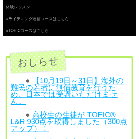
体験レッスン
へ
※ライティング通信コースはこちら
ス
※TOEICコースはこちら
キ
ッ
プ
●
【10月19日～31日】海外の
難民の若者に無償教育を行うた
め、日本では受講いただけませ
ん。
●
高校生の生徒が TOEIC®
L&R 930点を取得しました（300点
アップ）！