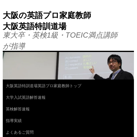
大阪の英語プロ家庭教師
大阪英語特訓道場
東大卒・英検1級・TOEIC満点講師
が指導
大阪英語特訓道場英語プロ家庭教師トップ
コ
大学入試英語解答速報
ン
英検解答速報
テ
指導実績
ン
よくあるご質問
ツ