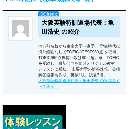
大阪英語特訓道場代表：亀
田浩史 の紹介
地方無名校から東京大学へ進学。 学生時代に
海外経験なしでTOEIC®TEST980点 を取得。
TOEIC990点獲得回数は80回超。毎回TOEIC
を受験し、最新傾向を随時オリジナル教材・
レッスンに反映。 主要大学の解答速報、英検
解答速報も作成。英検1級。訳書7冊。
大阪英語特訓道場代表：亀田浩史 の投稿をす
べて表示
→