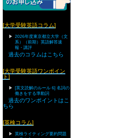
[大学受験英語コラム]
2026年度東京都立大学（文
系）（前期）英語解答速
報・講評
過去のコラムはこちら
[大学受験英語ワンポイン
ト]
[英文読解のルール 6] 名詞の
働きをする準動詞
過去のワンポイントはこ
ちら
[英検コラム]
英検ライティング要約問題