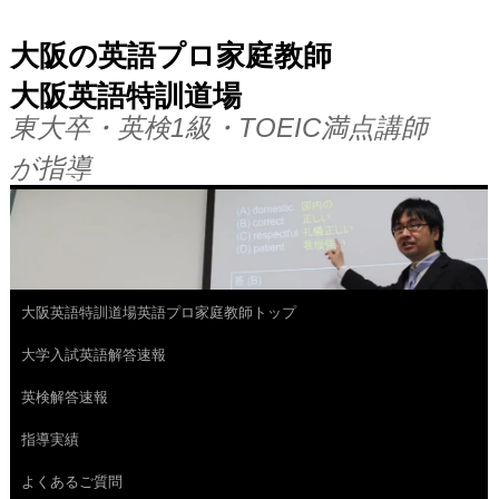
大阪の英語プロ家庭教師
大阪英語特訓道場
東大卒・英検1級・TOEIC満点講師
が指導
大阪英語特訓道場英語プロ家庭教師トップ
コ
大学入試英語解答速報
ン
英検解答速報
テ
指導実績
ン
よくあるご質問
ツ