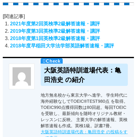
[関連記事]
2021年度第2回英検準2級解答速報・講評
2019年度第3回英検準2級解答速報・講評
2018年度第1回英検準2級解答速報・講評
2018年度早稲田大学法学部英語解答速報・講評
大阪英語特訓道場代表：亀
田浩史 の紹介
地方無名校から東京大学へ進学。 学生時代に
海外経験なしでTOEIC®TEST980点 を取得。
TOEIC990点獲得回数は80回超。毎回TOEIC
を受験し、最新傾向を随時オリジナル教材・
レッスンに反映。 主要大学の解答速報、英検
解答速報も作成。英検1級。訳書7冊。
大阪英語特訓道場代表：亀田浩史 の投稿をす