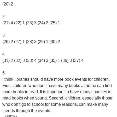
(20) 2
2
(21) 4 (22) 1 (23) 3 (24) 2 (25) 1
3
(26) 2 (27) 1 (28) 3 (29) 1 (30) 2
4
(31) 2 (32) 3 (33) 4 (34) 3 (35) 1 (36) 3 (37) 4
5
I think libraries should have more book events for children.
First, children who don’t have many books at home can find
more books to read. It is important to have many chances to
read books when young. Second, children, especially those
who don’t go to school for some reasons, can make many
friends through the events.
（56語）