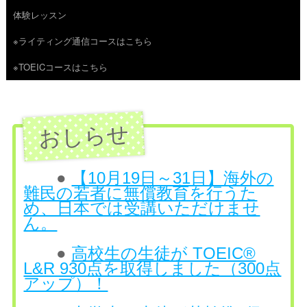
体験レッスン
へ
※ライティング通信コースはこちら
ス
※TOEICコースはこちら
キ
ッ
プ
●
【10月19日～31日】海外の
難民の若者に無償教育を行うた
め、日本では受講いただけませ
ん。
●
高校生の生徒が TOEIC®
L&R 930点を取得しました（300点
アップ）！