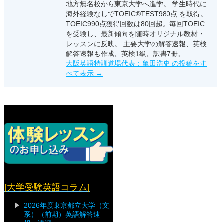
地方無名校から東京大学へ進学。 学生時代に
海外経験なしでTOEIC®TEST980点 を取得。
TOEIC990点獲得回数は80回超。毎回TOEIC
を受験し、最新傾向を随時オリジナル教材・
レッスンに反映。 主要大学の解答速報、英検
解答速報も作成。英検1級。訳書7冊。
大阪英語特訓道場代表：亀田浩史 の投稿をす
べて表示
→
[大学受験英語コラム]
2026年度東京都立大学（文
系）（前期）英語解答速