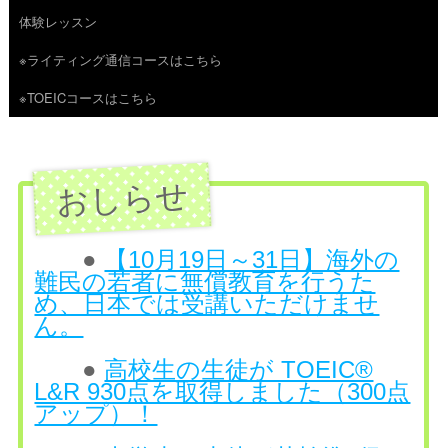
体験レッスン
へ
※ライティング通信コースはこちら
ス
※TOEICコースはこちら
キ
ッ
プ
●
【10月19日～31日】海外の
難民の若者に無償教育を行うた
め、日本では受講いただけませ
ん。
●
高校生の生徒が TOEIC®
L&R 930点を取得しました（300点
アップ）！