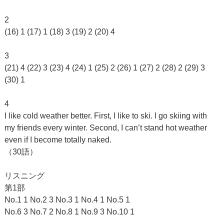
2
(16) 1 (17) 1 (18) 3 (19) 2 (20) 4
3
(21) 4 (22) 3 (23) 4 (24) 1 (25) 2 (26) 1 (27) 2 (28) 2 (29) 3
(30) 1
4
I like cold weather better. First, I like to ski. I go skiing with
my friends every winter. Second, I can’t stand hot weather
even if I become totally naked.
（30語）
リスニング
第1部
No.1 1 No.2 3 No.3 1 No.4 1 No.5 1
No.6 3 No.7 2 No.8 1 No.9 3 No.10 1