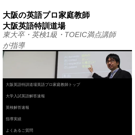
大阪の英語プロ家庭教師
大阪英語特訓道場
東大卒・英検1級・TOEIC満点講師
が指導
大阪英語特訓道場英語プロ家庭教師トップ
コ
大学入試英語解答速報
ン
英検解答速報
テ
指導実績
ン
よくあるご質問
ツ