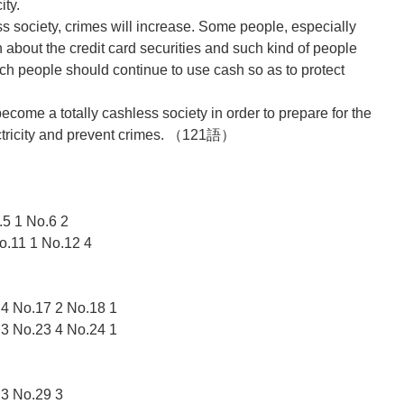
ity.
s society, crimes will increase. Some people, especially
 about the credit card securities and such kind of people
uch people should continue to use cash so as to protect
ecome a totally cashless society in order to prepare for the
ectricity and prevent crimes. （121語）
.5 1 No.6 2
o.11 1 No.12 4
 4 No.17 2 No.18 1
 3 No.23 4 No.24 1
 3 No.29 3