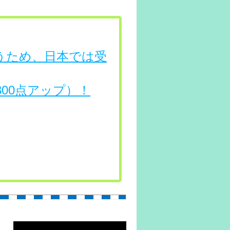
行うため、日本では受
（300点アップ）！