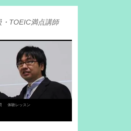
・TOEIC満点講師
問
体験レッスン