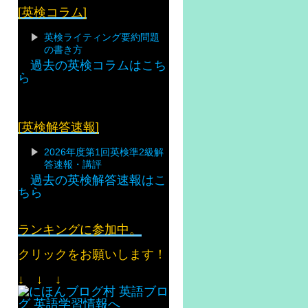
[英検コラム]
英検ライティング要約問題
の書き方
過去の英検コラムはこち
ら
[英検解答速報]
2026年度第1回英検準2級解
答速報・講評
過去の英検解答速報はこ
ちら
ランキングに参加中。
クリックをお願いします！
↓ ↓ ↓