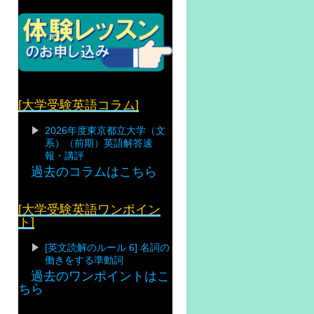
[大学受験英語コラム]
2026年度東京都立大学（文
系）（前期）英語解答速
報・講評
過去のコラムはこちら
[大学受験英語ワンポイン
ト]
[英文読解のルール 6] 名詞の
働きをする準動詞
過去のワンポイントはこ
ちら