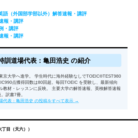
）英語（外国部学部以外）解答速報・講評
答速報・講評
答例・講評
答速報・講評
特訓道場代表：亀田浩史 の紹介
京大学へ進学。 学生時代に海外経験なしでTOEIC®TEST980
EIC990点獲得回数は80回超。毎回TOEIC を受験し、最新傾向
ル教材・レッスンに反映。 主要大学の解答速報、英検解答速報
級。訳書7冊。
場代表：亀田浩史 の投稿をすべて表示
→
六丁目（天六））