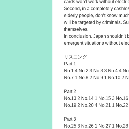
cards won’t work without electric
Second, in a completely cashles
elderly people, don’t know much
will be targeted by criminals. S
themselves.
In conclusion, Japan shouldn’t b
emergent situations without el
リスニング
Part 1
No.1 4 No.2 3 No.3 3 No.4 4 No
No.7 1 No.8 2 No.9 1 No.10 2 N
Part 2
No.13 2 No.14 1 No.15 3 No.16
No.19 2 No.20 4 No.21 1 No.22
Part 3
No.25 3 No.26 1 No.27 1 No.28