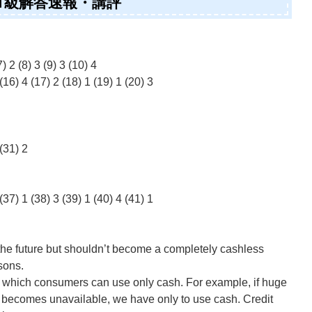
準1級解答速報・講評
7) 2 (8) 3 (9) 3 (10) 4
 (16) 4 (17) 2 (18) 1 (19) 1 (20) 3
 (31) 2
 (37) 1 (38) 3 (39) 1 (40) 4 (41) 1
the future but shouldn’t become a completely cashless
sons.
 in which consumers can use only cash. For example, if huge
y becomes unavailable, we have only to use cash. Credit