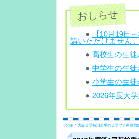
ン
ツ
へ
●
【10月19
講いただけません
ス
●
高校生の生徒が
キ
ッ
●
中学生の生徒
プ
●
小学生の生徒
●
2026年度
Home
大阪英語特訓道場の英語プロ家庭教