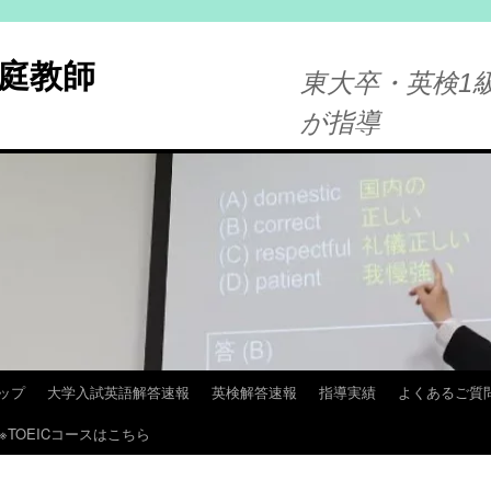
庭教師
東大卒・英検1級
が指導
ップ
大学入試英語解答速報
英検解答速報
指導実績
よくあるご質
※TOEICコースはこちら