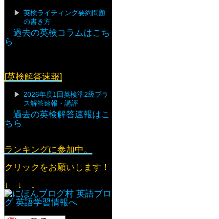
英検ライティング要約問題
の書き方
過去の英検コラムはこち
ら
[英検解答速報]
2026年度1回英検準2級プラ
ス解答速報・講評
過去の英検解答速報はこ
ちら
ランキングに参加中。
クリックをお願いします！
↓ ↓ ↓