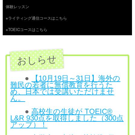
体験レッスン
へ
※ライティング通信コースはこちら
ス
※TOEICコースはこちら
キ
ッ
プ
●
【10月19日～31日】海外の
難民の若者に無償教育を行うた
め、日本では受講いただけませ
ん。
●
高校生の生徒が TOEIC®
L&R 930点を取得しました（300点
アップ）！