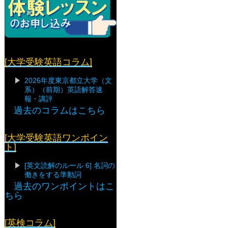
[大学受験英語コラム]
2026年度東京都立大学（文
系）（前期）英語解答速
報・講評
過去のコラムはこちら
[大学受験英語ワンポイン
ト]
[英文読解のルール 6] 名詞の
働きをする準動詞
過去のワンポイントはこ
ちら
[英検コラム]