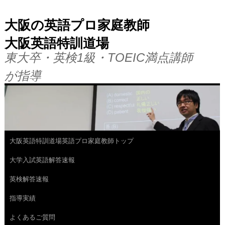
大阪の英語プロ家庭教師
大阪英語特訓道場
東大卒・英検1級・TOEIC満点講師
が指導
大阪英語特訓道場英語プロ家庭教師トップ
コ
大学入試英語解答速報
ン
英検解答速報
テ
指導実績
ン
よくあるご質問
ツ