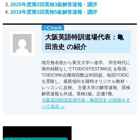
2020年度第2回英検3級解答速報・講評
2019年度第3回英検5級解答速報・講評
大阪英語特訓道場代表：亀
田浩史 の紹介
地方無名校から東京大学へ進学。 学生時代に
海外経験なしでTOEIC®TEST980点 を取得。
TOEIC990点獲得回数は80回超。毎回TOEIC
を受験し、最新傾向を随時オリジナル教材・
レッスンに反映。 主要大学の解答速報、英検
解答速報も作成。英検1級。訳書7冊。
大阪英語特訓道場代表：亀田浩史 の投稿をす
べて表示
→