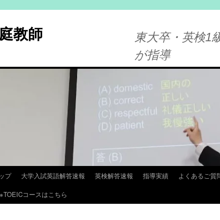
庭教師
東大卒・英検1級
が指導
ップ
大学入試英語解答速報
英検解答速報
指導実績
よくあるご質
※TOEICコースはこちら