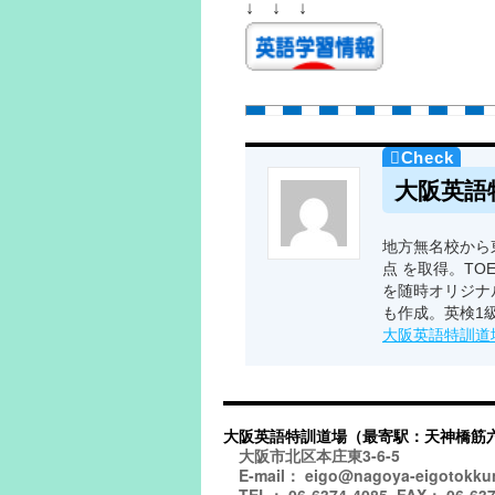
↓ ↓ ↓
大阪英語
地方無名校から東
点 を取得。TO
を随時オリジナ
も作成。英検1
大阪英語特訓道
大阪英語特訓道場（最寄駅：天神橋筋
大阪市北区本庄東3-6-5
E-mail： eigo@nagoya-eigotokku
TEL： 06-6374-4085, FAX： 06-637