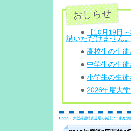
ン
ツ
へ
●
【10月19
講いただけません
ス
●
高校生の生徒が
キ
ッ
●
中学生の生徒
プ
●
小学生の生徒
●
2026年度
Home
大阪英語特訓道場の英語プロ家庭教