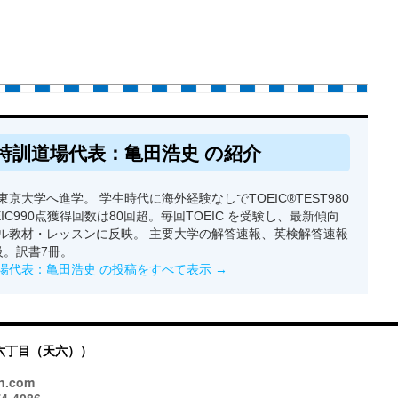
特訓道場代表：亀田浩史 の紹介
京大学へ進学。 学生時代に海外経験なしでTOEIC®TEST980
EIC990点獲得回数は80回超。毎回TOEIC を受験し、最新傾向
ル教材・レッスンに反映。 主要大学の解答速報、英検解答速報
級。訳書7冊。
場代表：亀田浩史 の投稿をすべて表示
→
六丁目（天六））
n.com
4-4086