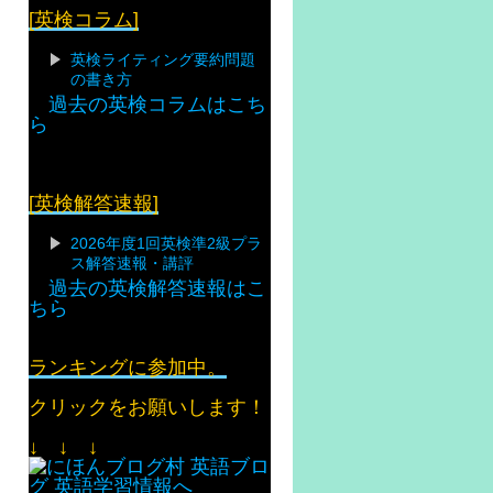
[英検コラム]
英検ライティング要約問題
の書き方
過去の英検コラムはこち
ら
[英検解答速報]
2026年度1回英検準2級プラ
ス解答速報・講評
過去の英検解答速報はこ
ちら
ランキングに参加中。
クリックをお願いします！
↓ ↓ ↓