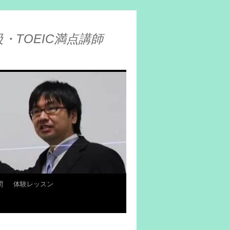
・TOEIC満点講師
問
体験レッスン