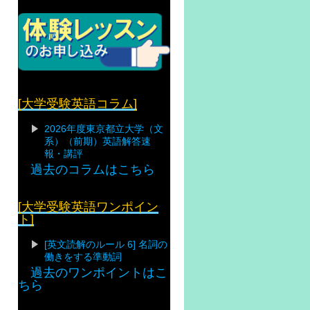
[大学受験英語コラム]
2026年度東京都立大学（文
系）（前期）英語解答速
報・講評
過去のコラムはこちら
[大学受験英語ワンポイン
ト]
[英文読解のルール 6] 名詞の
働きをする準動詞
過去のワンポイントはこ
ちら