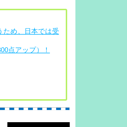
行うため、日本では受
（300点アップ）！