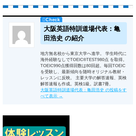
大阪英語特訓道場代表：亀
田浩史 の紹介
地方無名校から東京大学へ進学。 学生時代に
海外経験なしでTOEIC®TEST980点 を取得。
TOEIC990点獲得回数は80回超。毎回TOEIC
を受験し、最新傾向を随時オリジナル教材・
レッスンに反映。 主要大学の解答速報、英検
解答速報も作成。英検1級。訳書7冊。
大阪英語特訓道場代表：亀田浩史 の投稿をす
べて表示
→