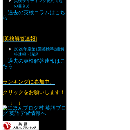
英検ライティング要約問題
の書き方
過去の英検コラムはこち
ら
[英検解答速報]
2026年度第1回英検準2級解
答速報・講評
過去の英検解答速報はこ
ちら
ランキングに参加中。
クリックをお願いします！
↓ ↓ ↓