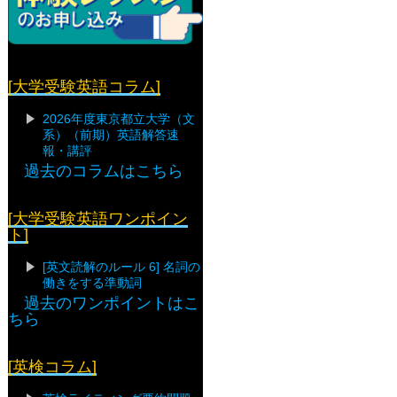
[大学受験英語コラム]
2026年度東京都立大学（文
系）（前期）英語解答速
報・講評
過去のコラムはこちら
[大学受験英語ワンポイン
ト]
[英文読解のルール 6] 名詞の
働きをする準動詞
過去のワンポイントはこ
ちら
[英検コラム]