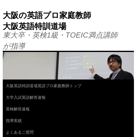
大阪の英語プロ家庭教師
大阪英語特訓道場
東大卒・英検1級・TOEIC満点講師
が指導
大阪英語特訓道場英語プロ家庭教師トップ
コ
大学入試英語解答速報
ン
英検解答速報
テ
指導実績
ン
よくあるご質問
ツ