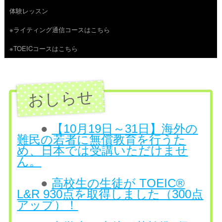
体験レッスン
へ
※ライティング通信コースはこちら
ス
※TOEICコースはこちら
キ
ッ
プ
●
【10月19日～31日】海外の
難民の若者に無償教育を行うた
め、日本では受講いただけませ
ん。
●
高校生の生徒が TOEIC®
L&R 930点を取得しました（300点
アップ）！