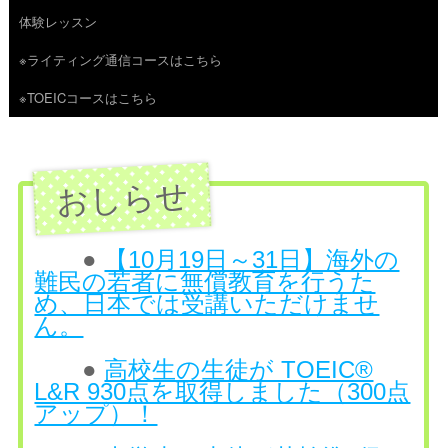
体験レッスン
へ
※ライティング通信コースはこちら
ス
※TOEICコースはこちら
キ
ッ
プ
●
【10月19日～31日】海外の
難民の若者に無償教育を行うた
め、日本では受講いただけませ
ん。
●
高校生の生徒が TOEIC®
L&R 930点を取得しました（300点
アップ）！