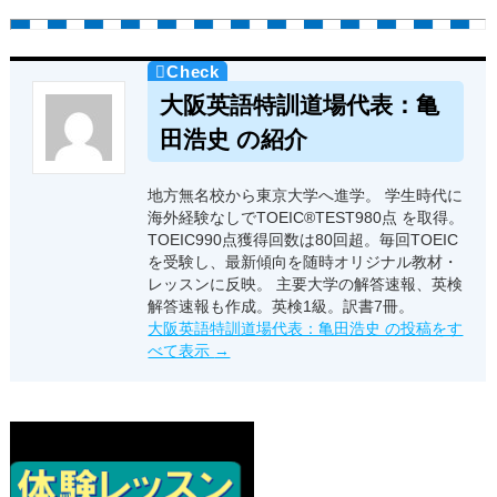
大阪英語特訓道場代表：亀
田浩史 の紹介
地方無名校から東京大学へ進学。 学生時代に
海外経験なしでTOEIC®TEST980点 を取得。
TOEIC990点獲得回数は80回超。毎回TOEIC
を受験し、最新傾向を随時オリジナル教材・
レッスンに反映。 主要大学の解答速報、英検
解答速報も作成。英検1級。訳書7冊。
大阪英語特訓道場代表：亀田浩史 の投稿をす
べて表示
→