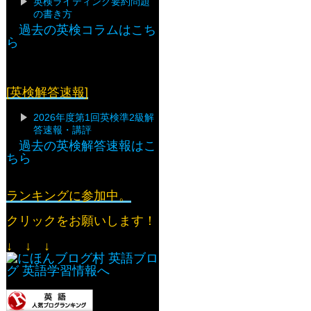
英検ライティング要約問題
の書き方
過去の英検コラムはこち
ら
[英検解答速報]
2026年度第1回英検準2級解
答速報・講評
過去の英検解答速報はこ
ちら
ランキングに参加中。
クリックをお願いします！
↓ ↓ ↓