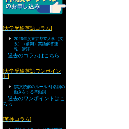
[大学受験英語コラム]
2026年度東京都立大学（文
系）（前期）英語解答速
報・講評
過去のコラムはこちら
[大学受験英語ワンポイン
ト]
[英文読解のルール 6] 名詞の
働きをする準動詞
過去のワンポイントはこ
ちら
[英検コラム]