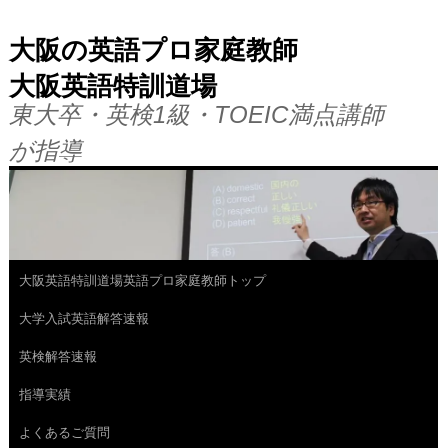
大阪の英語プロ家庭教師
大阪英語特訓道場
東大卒・英検1級・TOEIC満点講師
が指導
大阪英語特訓道場英語プロ家庭教師トップ
コ
大学入試英語解答速報
ン
英検解答速報
テ
指導実績
ン
よくあるご質問
ツ