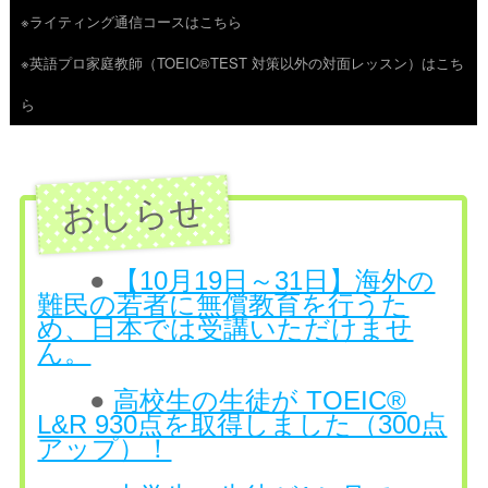
※ライティング通信コースはこちら
ツ
※英語プロ家庭教師（TOEIC®TEST 対策以外の対面レッスン）はこち
へ
ら
ス
キ
ッ
プ
●
【10月19日～31日】海外の
難民の若者に無償教育を行うた
め、日本では受講いただけませ
ん。
●
高校生の生徒が TOEIC®
L&R 930点を取得しました（300点
アップ）！