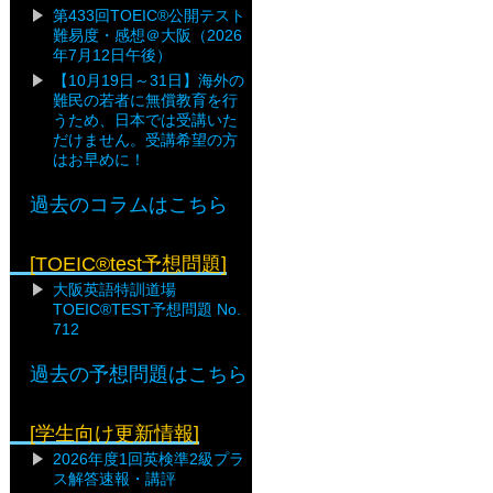
第433回TOEIC®公開テスト
難易度・感想＠大阪（2026
年7月12日午後）
【10月19日～31日】海外の
難民の若者に無償教育を行
うため、日本では受講いた
だけません。受講希望の方
はお早めに！
過去のコラムはこちら
[TOEIC®test予想問題]
大阪英語特訓道場
TOEIC®TEST予想問題 No.
712
過去の予想問題はこちら
[学生向け更新情報]
2026年度1回英検準2級プラ
ス解答速報・講評