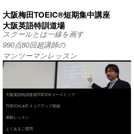
大阪梅田TOEIC®短期集中講座
大阪英語特訓道場
スクールとは一線を画す
990点80回超講師の
マンツーマンレッスン
大阪英語特訓道場TOEIC®コーストップ
コ
TOEIC®L&R スコアアップ実績
ン
体験レッスン
テ
よくあるご質問
ン