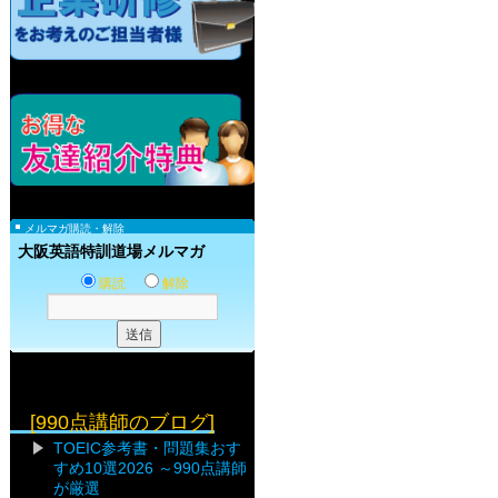
メルマガ購読・解除
大阪英語特訓道場メルマガ
購読
解除
[990点講師のブログ]
TOEIC参考書・問題集おす
すめ10選2026 ～990点講師
が厳選