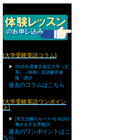
[大学受験英語コラム]
2026年度東京都立大学（文
系）（前期）英語解答速
報・講評
過去のコラムはこちら
[大学受験英語ワンポイン
ト]
[英文読解のルール 6] 名詞の
働きをする準動詞
過去のワンポイントはこ
ちら