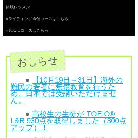
体験レッスン
へ
※ライティング通信コースはこちら
ス
※TOEICコースはこちら
キ
ッ
プ
●
【10月19日～31日】海外の
難民の若者に無償教育を行うた
め、日本では受講いただけませ
ん。
●
高校生の生徒が TOEIC®
L&R 930点を取得しました（300点
アップ）！