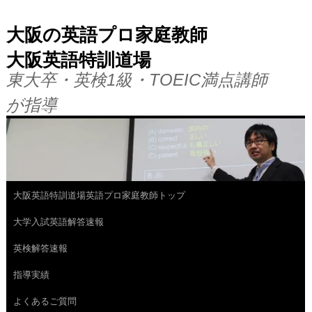
大阪の英語プロ家庭教師
大阪英語特訓道場
東大卒・英検1級・TOEIC満点講師
が指導
大阪英語特訓道場英語プロ家庭教師トップ
コ
大学入試英語解答速報
ン
英検解答速報
テ
指導実績
ン
よくあるご質問
ツ