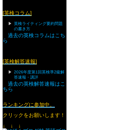
[英検コラム]
英検ライティング要約問題
の書き方
過去の英検コラムはこち
ら
[英検解答速報]
2026年度第1回英検準2級解
答速報・講評
過去の英検解答速報はこ
ちら
ランキングに参加中。
クリックをお願いします！
↓ ↓ ↓