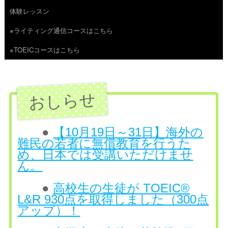
体験レッスン
へ
※ライティング通信コースはこちら
ス
※TOEICコースはこちら
キ
ッ
プ
●
【10月19日～31日】海外の
難民の若者に無償教育を行うた
め、日本では受講いただけませ
ん。
●
高校生の生徒が TOEIC®
L&R 930点を取得しました（300点
アップ）！