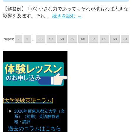
【解答例】 1 (A) 小さな力であってもそれが積もれば大きな
影響を及ぼす。それ …
続きを読む
→
Pages:
«
1
...
56
57
58
59
60
61
62
63
64
[大学受験英語コラム]
2026年度東京都立大学（文
系）（前期）英語解答速
報・講評
過去のコラムはこちら