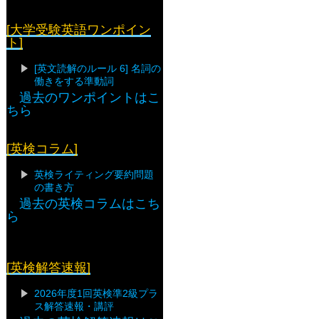
[大学受験英語ワンポイン
ト]
[英文読解のルール 6] 名詞の
働きをする準動詞
過去のワンポイントはこ
ちら
[英検コラム]
英検ライティング要約問題
の書き方
過去の英検コラムはこち
ら
[英検解答速報]
2026年度1回英検準2級プラ
ス解答速報・講評