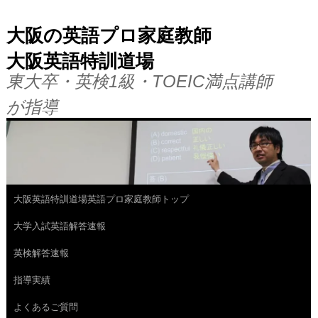
大阪の英語プロ家庭教師
大阪英語特訓道場
東大卒・英検1級・TOEIC満点講師
が指導
大阪英語特訓道場英語プロ家庭教師トップ
コ
大学入試英語解答速報
ン
英検解答速報
テ
指導実績
ン
よくあるご質問
ツ